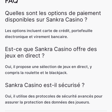
FAQ
Quelles sont les options de paiement
disponibles sur Sankra Casino ?
Les options incluent carte de crédit, portefeuille
électronique et virement bancaire.
Est-ce que Sankra Casino offre des
jeux en direct ?
Oui, il propose une sélection de jeux en direct, y
compris la roulette et le blackjack.
Sankra Casino est-il sécurisé ?
Oui, il utilise des protocoles de sécurité avancés pour
assurer la protection des données des joueurs.