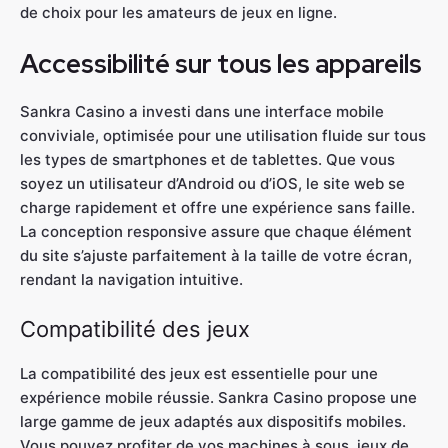
de choix pour les amateurs de jeux en ligne.
Accessibilité sur tous les appareils
Sankra Casino a investi dans une interface mobile
conviviale, optimisée pour une utilisation fluide sur tous
les types de smartphones et de tablettes. Que vous
soyez un utilisateur d’Android ou d’iOS, le site web se
charge rapidement et offre une expérience sans faille.
La conception responsive assure que chaque élément
du site s’ajuste parfaitement à la taille de votre écran,
rendant la navigation intuitive.
Compatibilité des jeux
La compatibilité des jeux est essentielle pour une
expérience mobile réussie. Sankra Casino propose une
large gamme de jeux adaptés aux dispositifs mobiles.
Vous pouvez profiter de vos machines à sous, jeux de