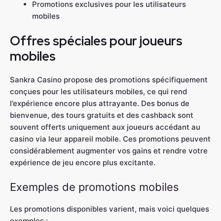
Promotions exclusives pour les utilisateurs
mobiles
Offres spéciales pour joueurs
mobiles
Sankra Casino propose des promotions spécifiquement
conçues pour les utilisateurs mobiles, ce qui rend
l’expérience encore plus attrayante. Des bonus de
bienvenue, des tours gratuits et des cashback sont
souvent offerts uniquement aux joueurs accédant au
casino via leur appareil mobile. Ces promotions peuvent
considérablement augmenter vos gains et rendre votre
expérience de jeu encore plus excitante.
Exemples de promotions mobiles
Les promotions disponibles varient, mais voici quelques
exemples :