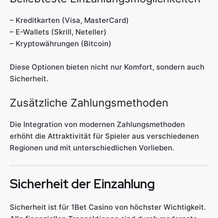
– Kreditkarten (Visa, MasterCard)
– E-Wallets (Skrill, Neteller)
– Kryptowährungen (Bitcoin)
Diese Optionen bieten nicht nur Komfort, sondern auch
Sicherheit.
Zusätzliche Zahlungsmethoden
Die Integration von modernen Zahlungsmethoden
erhöht die Attraktivität für Spieler aus verschiedenen
Regionen und mit unterschiedlichen Vorlieben.
Sicherheit der Einzahlung
Sicherheit ist für 1Bet Casino von höchster Wichtigkeit.