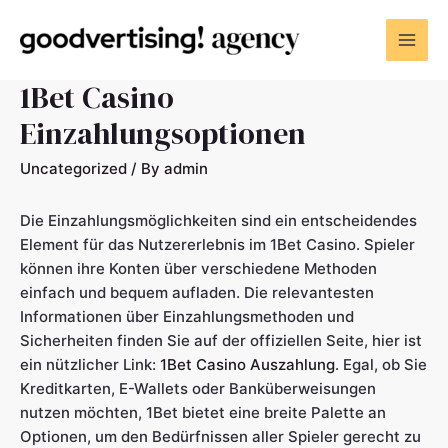
1Bet Casino
Einzahlungsoptionen
Uncategorized
/ By
admin
Die Einzahlungsmöglichkeiten sind ein entscheidendes
Element für das Nutzererlebnis im 1Bet Casino. Spieler
können ihre Konten über verschiedene Methoden
einfach und bequem aufladen. Die relevantesten
Informationen über Einzahlungsmethoden und
Sicherheiten finden Sie auf der offiziellen Seite, hier ist
ein nützlicher Link:
1Bet Casino Auszahlung
. Egal, ob Sie
Kreditkarten, E-Wallets oder Banküberweisungen
nutzen möchten, 1Bet bietet eine breite Palette an
Optionen, um den Bedürfnissen aller Spieler gerecht zu