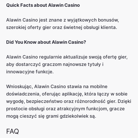
Quick Facts about Alawin Casino
Alawin Casino jest znane z wyjątkowych bonusów,
szerokiej oferty gier oraz świetnej obsługi klienta.
Did You Know about Alawin Casino?
Alawin Casino regularnie aktualizuje swoją ofertę gier,
aby dostarczyć graczom najnowsze tytuły i
innowacyjne funkcje.
Wnioskując, Alawin Casino stawia na mobilne
doświadczenia, oferując aplikację, która łączy w sobie
wygodę, bezpieczeństwo oraz różnorodność gier. Dzięki
prostocie obsługi oraz atrakcyjnym funkcjom, gracze
mogą cieszyć się grami gdziekolwiek są.
FAQ