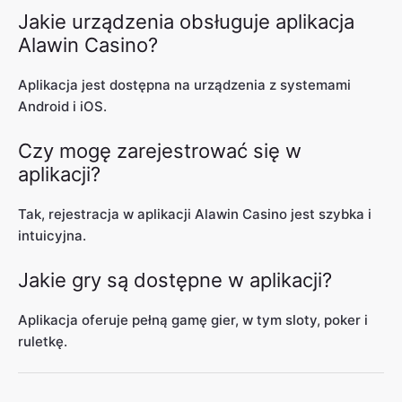
Jakie urządzenia obsługuje aplikacja
Alawin Casino?
Aplikacja jest dostępna na urządzenia z systemami
Android i iOS.
Czy mogę zarejestrować się w
aplikacji?
Tak, rejestracja w aplikacji Alawin Casino jest szybka i
intuicyjna.
Jakie gry są dostępne w aplikacji?
Aplikacja oferuje pełną gamę gier, w tym sloty, poker i
ruletkę.