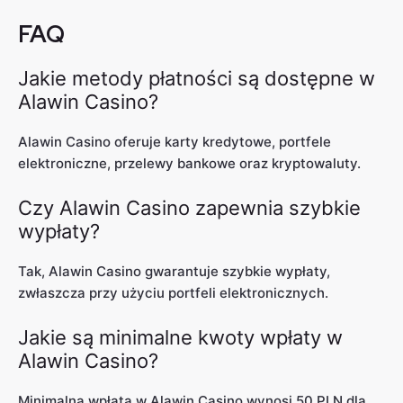
FAQ
Jakie metody płatności są dostępne w
Alawin Casino?
Alawin Casino oferuje karty kredytowe, portfele
elektroniczne, przelewy bankowe oraz kryptowaluty.
Czy Alawin Casino zapewnia szybkie
wypłaty?
Tak, Alawin Casino gwarantuje szybkie wypłaty,
zwłaszcza przy użyciu portfeli elektronicznych.
Jakie są minimalne kwoty wpłaty w
Alawin Casino?
Minimalna wpłata w Alawin Casino wynosi 50 PLN dla