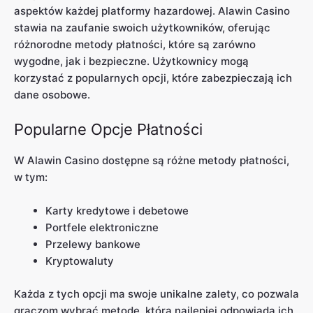
aspektów każdej platformy hazardowej. Alawin Casino
stawia na zaufanie swoich użytkowników, oferując
różnorodne metody płatności, które są zarówno
wygodne, jak i bezpieczne. Użytkownicy mogą
korzystać z popularnych opcji, które zabezpieczają ich
dane osobowe.
Popularne Opcje Płatności
W Alawin Casino dostępne są różne metody płatności,
w tym:
Karty kredytowe i debetowe
Portfele elektroniczne
Przelewy bankowe
Kryptowaluty
Każda z tych opcji ma swoje unikalne zalety, co pozwala
graczom wybrać metodę, która najlepiej odpowiada ich