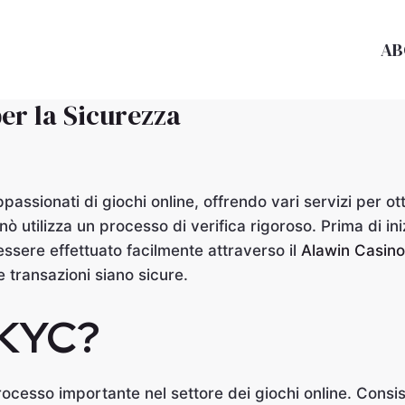
AB
er la Sicurezza
assionati di giochi online, offrendo vari servizi per ott
sinò utilizza un processo di verifica rigoroso. Prima di 
ssere effettuato facilmente attraverso il
Alawin Casino
e transazioni siano sicure.
 KYC?
esso importante nel settore dei giochi online. Consiste