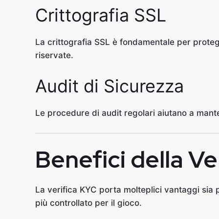
Crittografia SSL
La crittografia SSL è fondamentale per protegg
riservate.
Audit di Sicurezza
Le procedure di audit regolari aiutano a mante
Benefici della Ve
La verifica KYC porta molteplici vantaggi sia 
più controllato per il gioco.