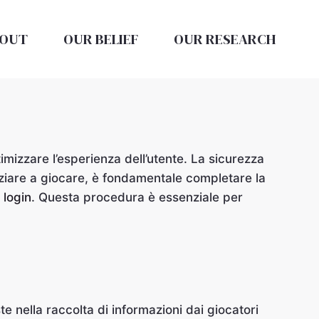
OUT
OUR BELIEF
OUR RESEARCH
imizzare l’esperienza dell’utente. La sicurezza
iniziare a giocare, è fondamentale completare la
 login
. Questa procedura è essenziale per
 nella raccolta di informazioni dai giocatori