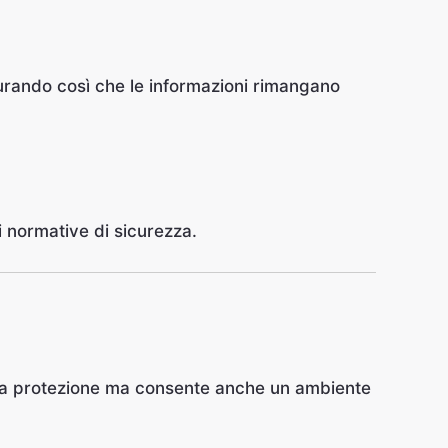
icurando così che le informazioni rimangano
i normative di sicurezza.
ra la protezione ma consente anche un ambiente