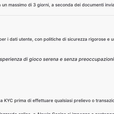
 un massimo di 3 giorni, a seconda dei documenti invia
r i dati utente, con politiche di sicurezza rigorose e u
esperienza di gioco serena e senza preoccupazioni
a KYC prima di effettuare qualsiasi prelievo o transazio