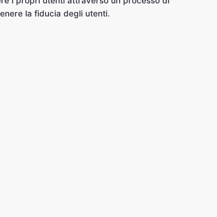
e i propri utenti attraverso un processo di
nere la fiducia degli utenti.