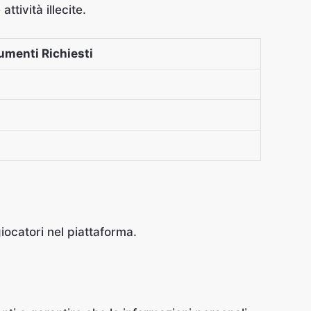
tività illecite.
menti Richiesti
iocatori nel piattaforma.