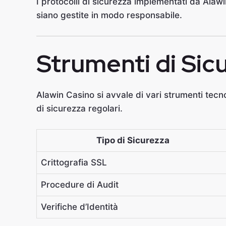
I protocolli di sicurezza implementati da Alawi
siano gestite in modo responsabile.
Strumenti di Sic
Alawin Casino si avvale di vari strumenti tecn
di sicurezza regolari.
Tipo di Sicurezza
Crittografia SSL
Procedure di Audit
Verifiche d’Identità