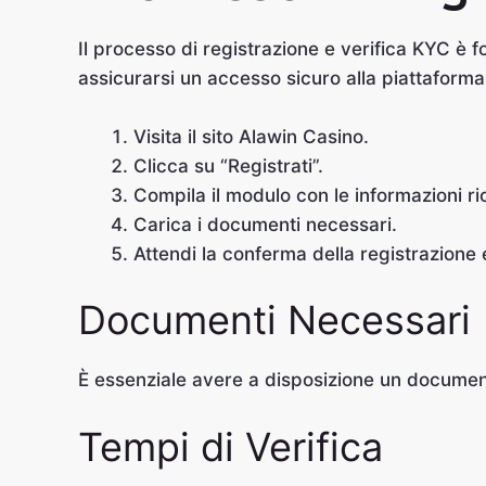
Il processo di registrazione e verifica KYC è
assicurarsi un accesso sicuro alla piattaforma
Visita il sito Alawin Casino.
Clicca su “Registrati”.
Compila il modulo con le informazioni ri
Carica i documenti necessari.
Attendi la conferma della registrazione e
Documenti Necessari
È essenziale avere a disposizione un document
Tempi di Verifica