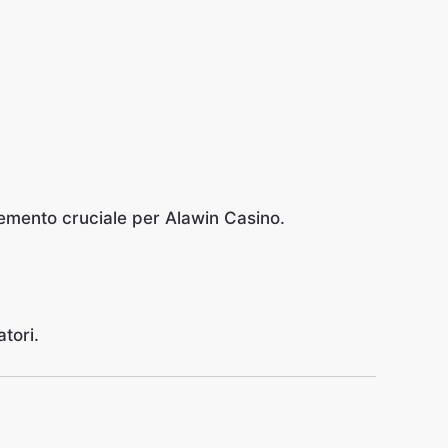
lemento cruciale per Alawin Casino.
tori.