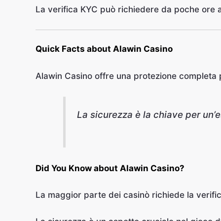
La verifica KYC può richiedere da poche ore a
Quick Facts about Alawin Casino
Alawin Casino offre una protezione completa pe
La sicurezza è la chiave per un’
Did You Know about Alawin Casino?
La maggior parte dei casinò richiede la verific