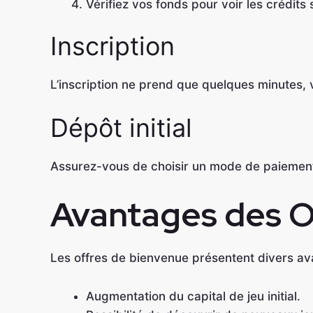
Vérifiez vos fonds pour voir les crédits
Inscription
L’inscription ne prend que quelques minutes, 
Dépôt initial
Assurez-vous de choisir un mode de paiement a
Avantages des O
Les offres de bienvenue présentent divers avan
Augmentation du capital de jeu initial.