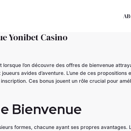
AB
ue Yonibet Casino
out lorsque l’on découvre des offres de bienvenue attr
x joueurs avides d’aventure. L’une de ces propositions 
inscription. Ces bonus jouent un rôle crucial pour amélio
de Bienvenue
ieurs formes, chacune ayant ses propres avantages. Le