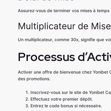
Assurez-vous de terminer vos mises à temps p
Multiplicateur de Mise
Un multiplicateur, comme 30x, signifie que vo
Processus d’Acti
Activer une offre de bienvenue chez Yonibet Ca
des promotions.
Inscrivez-vous sur le site de Yonibet Ca
Effectuez votre premier dépôt.
Entrez le code bonus si nécessaire.