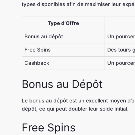
types disponibles afin de maximiser leur expé
Type d’Offre
Bonus au dépôt
Un pourcen
Free Spins
Des tours g
Cashback
Un pourcen
Bonus au Dépôt
Le bonus au dépôt est un excellent moyen d’o
dépôt, ce qui peut doubler leur solde initial.
Free Spins