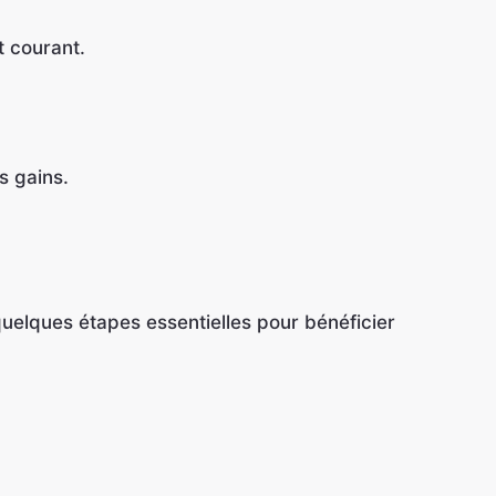
t courant.
s gains.
quelques étapes essentielles pour bénéficier