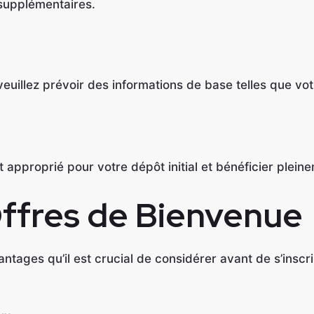
 supplémentaires.
veuillez prévoir des informations de base telles que vo
pproprié pour votre dépôt initial et bénéficier pleinem
ffres de Bienvenue
tages qu’il est crucial de considérer avant de s’inscri