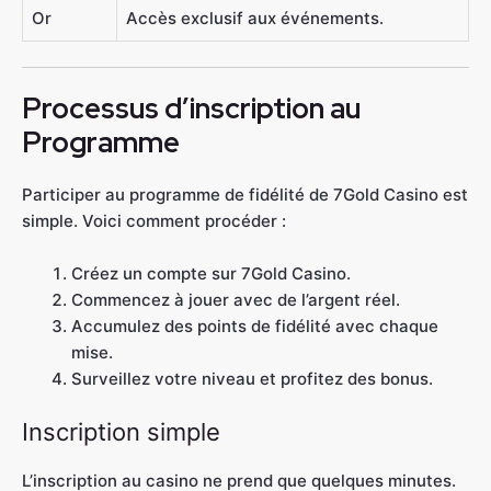
Or
Accès exclusif aux événements.
Processus d’inscription au
Programme
Participer au programme de fidélité de 7Gold Casino est
simple. Voici comment procéder :
Créez un compte sur 7Gold Casino.
Commencez à jouer avec de l’argent réel.
Accumulez des points de fidélité avec chaque
mise.
Surveillez votre niveau et profitez des bonus.
Inscription simple
L’inscription au casino ne prend que quelques minutes.