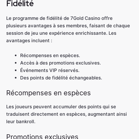
Fidélité
Le programme de fidélité de 7Gold Casino offre
plusieurs avantages à ses membres, faisant de chaque
session de jeu une expérience enrichissante. Les
avantages incluent :
Récompenses en espèces.
Accès à des promotions exclusives.
Événements VIP réservés.
Des points de fidélité échangeables.
Récompenses en espèces
Les joueurs peuvent accumuler des points qui se
traduisent directement en espèces, augmentant ainsi
leur bankroll.
Promotions exclusives