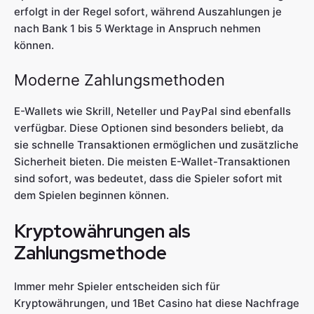
erfolgt in der Regel sofort, während Auszahlungen je
nach Bank 1 bis 5 Werktage in Anspruch nehmen
können.
Moderne Zahlungsmethoden
E-Wallets wie Skrill, Neteller und PayPal sind ebenfalls
verfügbar. Diese Optionen sind besonders beliebt, da
sie schnelle Transaktionen ermöglichen und zusätzliche
Sicherheit bieten. Die meisten E-Wallet-Transaktionen
sind sofort, was bedeutet, dass die Spieler sofort mit
dem Spielen beginnen können.
Kryptowährungen als
Zahlungsmethode
Immer mehr Spieler entscheiden sich für
Kryptowährungen, und 1Bet Casino hat diese Nachfrage