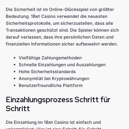
Die Sicherheit ist im Online-Glücksspiel von größter
Bedeutung. 1Bet Casino verwendet die neuesten
Sicherheitsprotokolle, um sicherzustellen, dass alle
Transaktionen geschützt sind. Die Spieler können sich
darauf verlassen, dass ihre persönlichen Daten und
finanziellen Informationen sicher aufbewahrt werden.
Vielfältige Zahlungsmethoden
Schnelle Einzahlungen und Auszahlungen
Hohe Sicherheitsstandards
Anonymität bei Kryptowährungen
Benutzerfreundliche Plattform
Einzahlungsprozess Schritt für
Schritt
Die Einzahlung im 1Bet Casino ist einfach und