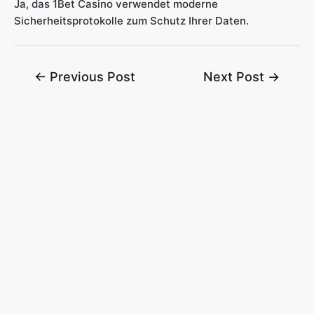
Ja, das 1Bet Casino verwendet moderne
Sicherheitsprotokolle zum Schutz Ihrer Daten.
←
Previous Post
Next Post
→