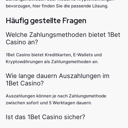
bevorzugen, hier finden Sie die passende Lösung.
Häufig gestellte Fragen
Welche Zahlungsmethoden bietet 1Bet
Casino an?
1Bet Casino bietet Kreditkarten, E-Wallets und
Kryptowährungen als Zahlungsmethoden an.
Wie lange dauern Auszahlungen im
1Bet Casino?
Auszahlungen können je nach Zahlungsmethode
zwischen sofort und 5 Werktagen dauern.
Ist das 1Bet Casino sicher?