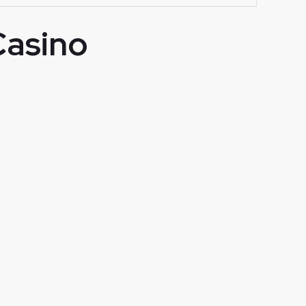
Casino