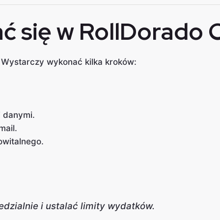
ć się w RollDorado 
a. Wystarczy wykonać kilka kroków:
i danymi.
ail.
owitalnego.
dzialnie i ustalać limity wydatków.