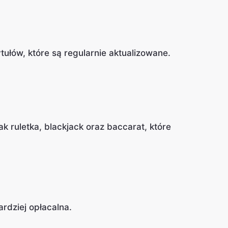
ułów, które są regularnie aktualizowane.
ak ruletka, blackjack oraz baccarat, które
ardziej opłacalna.