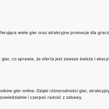
erująca wiele gier oraz atrakcyjne promocje dla gracz
ier, co sprawia, że oferta jest zawsze świeża i ekscy
śników gier online. Dzięki różnorodności gier, atrakc
dpowiedzialnie i czerpać radość z zabawy.