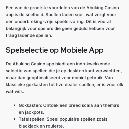
Een van de grootste voordelen van de Abuking Casino
app is de snelheid. Spellen laden snel, wat zorgt voor
een onderbreking-vrije speelervaring. Dit is vooral
belangrijk voor spelers die geen geduld hebben voor
traag ladende spellen.
Spelselectie op Mobiele App
De Abuking Casino app biedt een indrukwekkende
selectie van spellen die je op desktop kunt verwachten,
maar dan geoptimaliseerd voor mobiel gebruik. Van
klassieke gokkasten tot live dealer spellen, er is voor elk
wat wils.
Gokkasten: Ontdek een breed scala aan thema’s
en jackpots.
Tafelspellen: Speel populaire spellen zoals
blackjack en roulette.