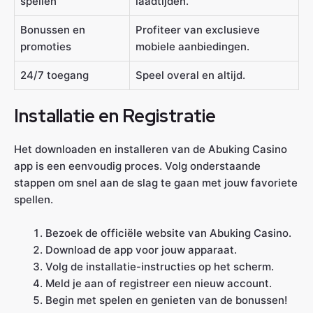
spellen
laadtijden.
Bonussen en
Profiteer van exclusieve
promoties
mobiele aanbiedingen.
24/7 toegang
Speel overal en altijd.
Installatie en Registratie
Het downloaden en installeren van de Abuking Casino
app is een eenvoudig proces. Volg onderstaande
stappen om snel aan de slag te gaan met jouw favoriete
spellen.
Bezoek de officiële website van Abuking Casino.
Download de app voor jouw apparaat.
Volg de installatie-instructies op het scherm.
Meld je aan of registreer een nieuw account.
Begin met spelen en genieten van de bonussen!