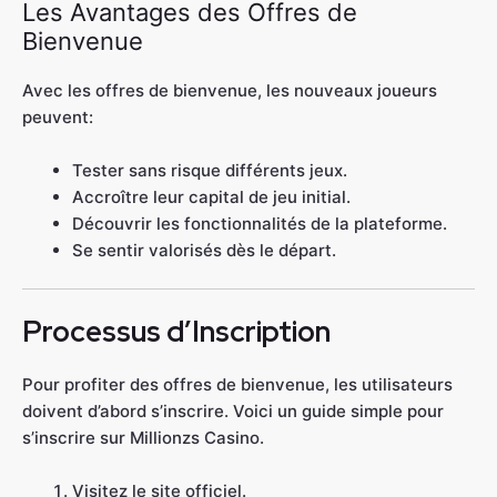
Les Avantages des Offres de
Bienvenue
Avec les offres de bienvenue, les nouveaux joueurs
peuvent:
Tester sans risque différents jeux.
Accroître leur capital de jeu initial.
Découvrir les fonctionnalités de la plateforme.
Se sentir valorisés dès le départ.
Processus d’Inscription
Pour profiter des offres de bienvenue, les utilisateurs
doivent d’abord s’inscrire. Voici un guide simple pour
s’inscrire sur Millionzs Casino.
Visitez le site officiel.