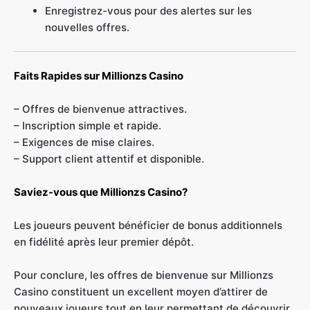
Enregistrez-vous pour des alertes sur les
nouvelles offres.
Faits Rapides sur Millionzs Casino
– Offres de bienvenue attractives.
– Inscription simple et rapide.
– Exigences de mise claires.
– Support client attentif et disponible.
Saviez-vous que Millionzs Casino?
Les joueurs peuvent bénéficier de bonus additionnels
en fidélité après leur premier dépôt.
Pour conclure, les offres de bienvenue sur Millionzs
Casino constituent un excellent moyen d’attirer de
nouveaux joueurs tout en leur permettant de découvrir