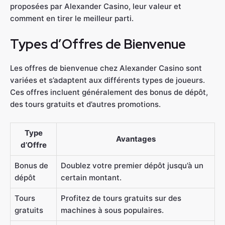
proposées par Alexander Casino, leur valeur et
comment en tirer le meilleur parti.
Types d’Offres de Bienvenue
Les offres de bienvenue chez Alexander Casino sont
variées et s’adaptent aux différents types de joueurs.
Ces offres incluent généralement des bonus de dépôt,
des tours gratuits et d’autres promotions.
Type
Avantages
d’Offre
Bonus de
Doublez votre premier dépôt jusqu’à un
dépôt
certain montant.
Tours
Profitez de tours gratuits sur des
gratuits
machines à sous populaires.