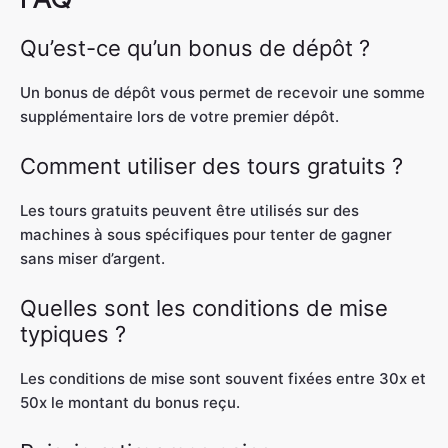
Qu’est-ce qu’un bonus de dépôt ?
Un bonus de dépôt vous permet de recevoir une somme
supplémentaire lors de votre premier dépôt.
Comment utiliser des tours gratuits ?
Les tours gratuits peuvent être utilisés sur des
machines à sous spécifiques pour tenter de gagner
sans miser d’argent.
Quelles sont les conditions de mise
typiques ?
Les conditions de mise sont souvent fixées entre 30x et
50x le montant du bonus reçu.