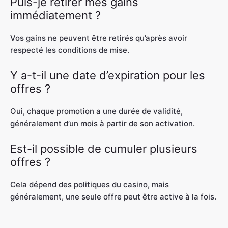
Puis-je retirer mes gains
immédiatement ?
Vos gains ne peuvent être retirés qu’après avoir
respecté les conditions de mise.
Y a-t-il une date d’expiration pour les
offres ?
Oui, chaque promotion a une durée de validité,
généralement d’un mois à partir de son activation.
Est-il possible de cumuler plusieurs
offres ?
Cela dépend des politiques du casino, mais
généralement, une seule offre peut être active à la fois.