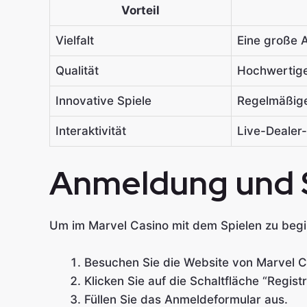
Vorteil
Vielfalt
Eine große 
Qualität
Hochwertige
Innovative Spiele
Regelmäßige
Interaktivität
Live-Dealer-
Anmeldung und S
Um im Marvel Casino mit dem Spielen zu beginn
Besuchen Sie die Website von Marvel C
Klicken Sie auf die Schaltfläche “Registr
Füllen Sie das Anmeldeformular aus.