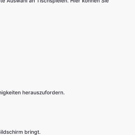
te Auswahl an Tischspielen. Hier können Sie
ähigkeiten herauszufordern.
ildschirm bringt.