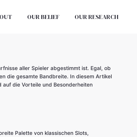
OUT
OUR BELIEF
OUR RESEARCH
fnisse aller Spieler abgestimmt ist. Egal, ob
en die gesamte Bandbreite. In diesem Artikel
 auf die Vorteile und Besonderheiten
eite Palette von klassischen Slots,