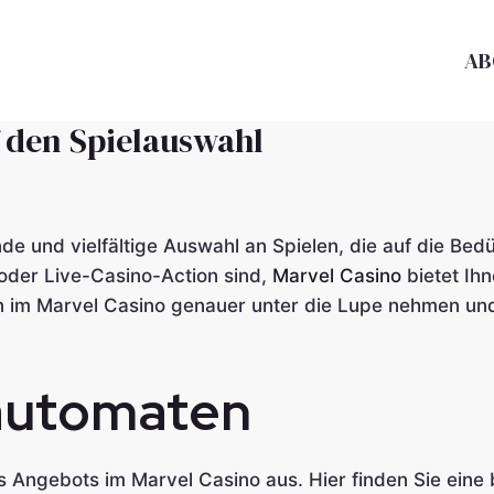
AB
f den Spielauswahl
e und vielfältige Auswahl an Spielen, die auf die Bedür
 oder Live-Casino-Action sind,
Marvel Casino
bietet Ihn
n im Marvel Casino genauer unter die Lupe nehmen und
lautomaten
Angebots im Marvel Casino aus. Hier finden Sie eine br