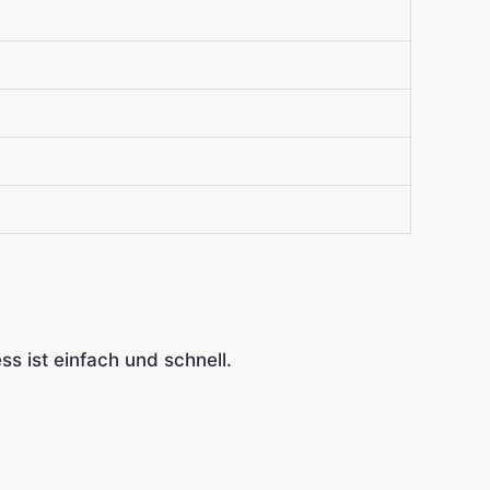
s ist einfach und schnell.