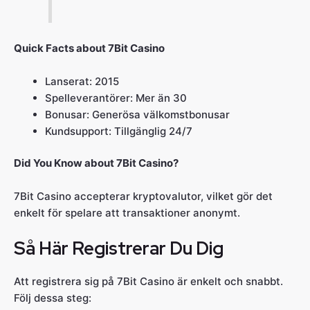
Quick Facts about 7Bit Casino
Lanserat: 2015
Spelleverantörer: Mer än 30
Bonusar: Generösa välkomstbonusar
Kundsupport: Tillgänglig 24/7
Did You Know about 7Bit Casino?
7Bit Casino accepterar kryptovalutor, vilket gör det
enkelt för spelare att transaktioner anonymt.
Så Här Registrerar Du Dig
Att registrera sig på 7Bit Casino är enkelt och snabbt.
Följ dessa steg: