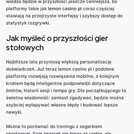
wiedza będzie w przyszłości jeszcze cenniejsza, bo
platformy takie jak
lemon casino pl
coraz częściej
stawiają na przejrzyste interfejsy i szybszy dostęp do
statystyk rozgrywki.
Jak myśleć o przyszłości gier
stołowych
Najbliższe lata przyniosą większą personalizację
doświadczeń. Już teraz lemon casino pl i podobne
platformy rozwijają rozwiązania mobilne, a kolejnym
krokiem będą inteligentne podpowiedzi dotyczące
limitów, historii sesji i tempa gry. Dla początkującego to
świetna wiadomość: zamiast zgadywać, będzie można
szybciej wyłapywać własne błędy i budować lepsze
nawyki.
Można to porównać do treningu z zegarkiem
sportowym. Sam zegarek nie biega za ciebie, ale