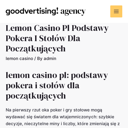
Lemon Casino Pl Podstawy
Pokera I Stołów Dla
Początkujących
lemon casino
/ By
admin
lemon casino pl: podstawy
pokera i stołów dla
początkujących
Na pierwszy rzut oka poker i gry stołowe mogą
wydawać się światem dla wtajemniczonych: szybkie
decyzje, nieczytelne miny i liczby, które zmieniają się z