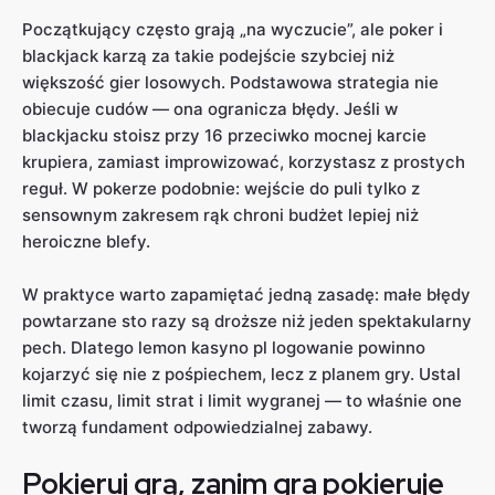
Początkujący często grają „na wyczucie”, ale poker i
blackjack karzą za takie podejście szybciej niż
większość gier losowych. Podstawowa strategia nie
obiecuje cudów — ona ogranicza błędy. Jeśli w
blackjacku stoisz przy 16 przeciwko mocnej karcie
krupiera, zamiast improwizować, korzystasz z prostych
reguł. W pokerze podobnie: wejście do puli tylko z
sensownym zakresem rąk chroni budżet lepiej niż
heroiczne blefy.
W praktyce warto zapamiętać jedną zasadę: małe błędy
powtarzane sto razy są droższe niż jeden spektakularny
pech. Dlatego lemon kasyno pl logowanie powinno
kojarzyć się nie z pośpiechem, lecz z planem gry. Ustal
limit czasu, limit strat i limit wygranej — to właśnie one
tworzą fundament odpowiedzialnej zabawy.
Pokieruj grą, zanim gra pokieruje