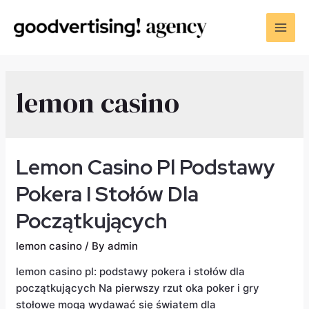
lemon casino
Lemon Casino Pl Podstawy
Pokera I Stołów Dla
Początkujących
lemon casino
/ By
admin
lemon casino pl: podstawy pokera i stołów dla
początkujących Na pierwszy rzut oka poker i gry
stołowe mogą wydawać się światem dla