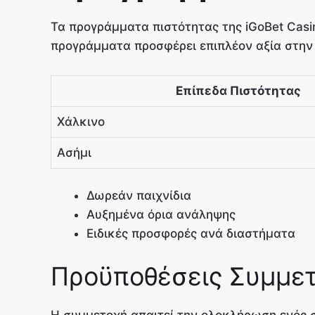
Τα προγράμματα πιστότητας της iGoBet Casi
προγράμματα προσφέρει επιπλέον αξία στην
Επίπεδα Πιστότητας
Χάλκινο
Ασήμι
Δωρεάν παιχνίδια
Αυξημένα όρια ανάληψης
Ειδικές προσφορές ανά διαστήματα
Προϋποθέσεις Συμμε
Η συμμετοχή απαιτεί την ολοκλήρωση ενός σ