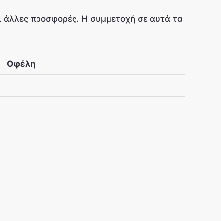
ι άλλες προσφορές. Η συμμετοχή σε αυτά τα
Οφέλη