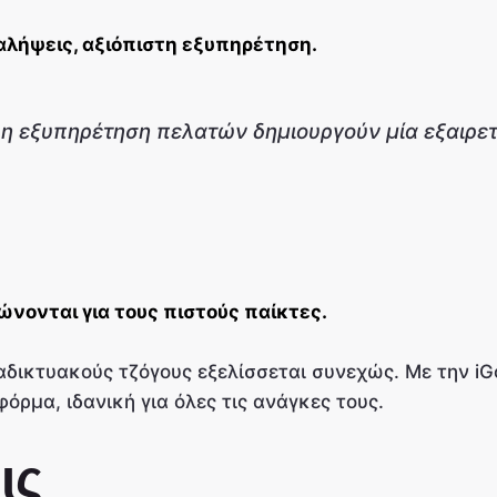
αλήψεις, αξιόπιστη εξυπηρέτηση.
η εξυπηρέτηση πελατών δημιουργούν μία εξαιρετι
νονται για τους πιστούς παίκτες.
αδικτυακούς τζόγους εξελίσσεται συνεχώς. Με την iGo
όρμα, ιδανική για όλες τις ανάγκες τους.
ις