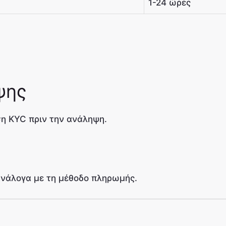
1-24 ώρες
ψης
ση KYC πριν την ανάληψη.
ανάλογα με τη μέθοδο πληρωμής.