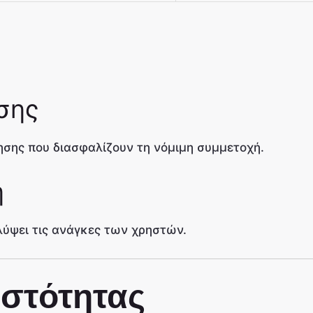
σης
ησης που διασφαλίζουν τη νόμιμη συμμετοχή.
η
αλύψει τις ανάγκες των χρηστών.
στότητας