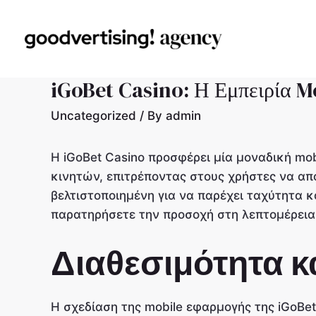
iGoBet Casino: Η Εμπειρία M
Uncategorized
/ By
admin
Η iGoBet Casino προσφέρει μία μοναδική mob
κινητών, επιτρέποντας στους χρήστες να απο
βελτιστοποιημένη για να παρέχει ταχύτητα κ
παρατηρήσετε την προσοχή στη λεπτομέρεια 
Διαθεσιμότητα κ
Η σχεδίαση της mobile εφαρμογής της iGoBet