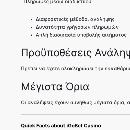
Πληρωμές μέσω διαδικτύου
Διαφορετικές μέθοδοι ανάληψης
Δυνατότητα γρήγορων πληρωμών
Απλή διαδικασία υποβολής αιτήματος
Προϋποθέσεις Ανάλη
Πρέπει να έχετε ολοκληρώσει την εκκαθάρι
Μέγιστα Όρια
Οι αναλήψεις έχουν συνήθως μέγιστα όρια, 
Quick Facts about iGoBet Casino