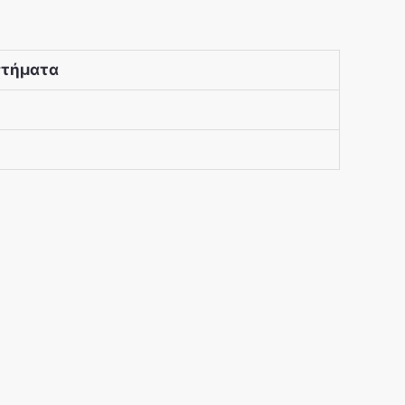
στήματα