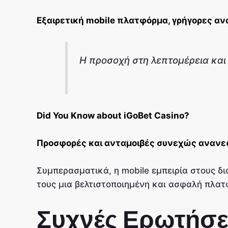
Εξαιρετική mobile πλατφόρμα, γρήγορες αν
Η προσοχή στη λεπτομέρεια και 
Did You Know about iGoBet Casino?
Προσφορές και ανταμοιβές συνεχώς ανανεώ
Συμπερασματικά, η mobile εμπειρία στους δι
τους μια βελτιστοποιημένη και ασφαλή πλατφ
Συχνές Ερωτήσε