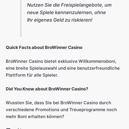
Nutzen Sie die Freispielangebote, um
neue Spiele kennenzulernen, ohne
Ihr eigenes Geld zu riskieren!
Quick Facts about BroWinner Casino
BroWinner Casino bietet exklusive Willkommensboni,
eine breite Spielauswahl und eine benutzerfreundliche
Plattform für alle Spieler.
Did You Know about BroWinner Casino?
Wussten Sie, dass Sie bei BroWinner Casino durch
verschiedene Promotions und Treueprogramme noch
mehr Boni erhalten können?