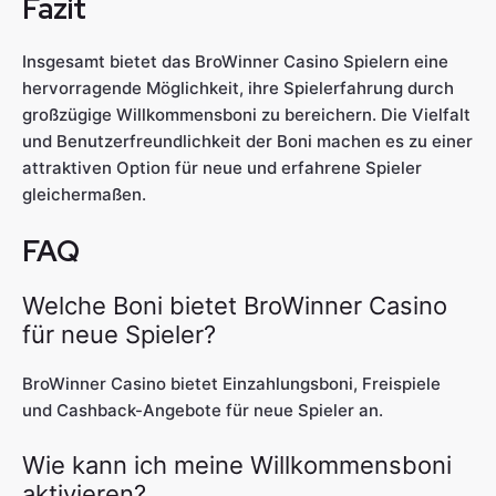
Fazit
Insgesamt bietet das BroWinner Casino Spielern eine
hervorragende Möglichkeit, ihre Spielerfahrung durch
großzügige Willkommensboni zu bereichern. Die Vielfalt
und Benutzerfreundlichkeit der Boni machen es zu einer
attraktiven Option für neue und erfahrene Spieler
gleichermaßen.
FAQ
Welche Boni bietet BroWinner Casino
für neue Spieler?
BroWinner Casino bietet Einzahlungsboni, Freispiele
und Cashback-Angebote für neue Spieler an.
Wie kann ich meine Willkommensboni
aktivieren?