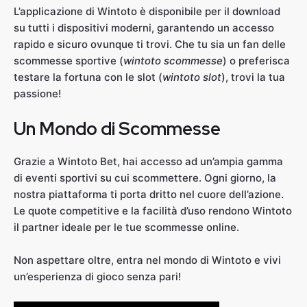
L’applicazione di Wintoto è disponibile per il download
su tutti i dispositivi moderni, garantendo un accesso
rapido e sicuro ovunque ti trovi. Che tu sia un fan delle
scommesse sportive (
wintoto scommesse
) o preferisca
testare la fortuna con le slot (
wintoto slot
), trovi la tua
passione!
Un Mondo di Scommesse
Grazie a Wintoto Bet, hai accesso ad un’ampia gamma
di eventi sportivi su cui scommettere. Ogni giorno, la
nostra piattaforma ti porta dritto nel cuore dell’azione.
Le quote competitive e la facilità d’uso rendono Wintoto
il partner ideale per le tue scommesse online.
Non aspettare oltre, entra nel mondo di Wintoto e vivi
un’esperienza di gioco senza pari!