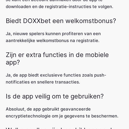
downloaden en de registratie-instructies te volgen.
Biedt DOXXbet een welkomstbonus?
Ja, nieuwe spelers kunnen profiteren van een
aantrekkelijke welkomstbonus na registratie.
Zijn er extra functies in de mobiele
app?
Ja, de app biedt exclusieve functies zoals push-
notificaties en snellere transacties.
Is de app veilig om te gebruiken?
Absoluut, de app gebruikt geavanceerde
encryptietechnologie om je gegevens te beschermen.