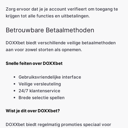
Zorg ervoor dat je je account verifieert om toegang te
krijgen tot alle functies en uitbetalingen.
Betrouwbare Betaalmethoden
DOXXbet biedt verschillende veilige betaalmethoden
aan voor zowel storten als opnemen.
Snelle feiten over DOXXbet
Gebruiksvriendelijke interface
Veilige versleuteling
24/7 klantenservice
Brede selectie spellen
Wist je dit over DOXXbet?
DOXXbet biedt regelmatig promoties speciaal voor