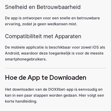
Snelheid en Betrouwbaarheid
De app is ontworpen voor een snelle en betrouwbare
ervaring, zodat je geen wedkansen mist.
Compatibiliteit met Apparaten
De mobiele applicatie is beschikbaar voor zowel iOS als
Android, waardoor deze toegankelijk is voor de meeste
smartphonegebruikers.
Hoe de App te Downloaden
Het downloaden van de DOXXbet-app is eenvoudig en
kan in een paar stappen worden gedaan. Hier volgt een
korte handleiding.