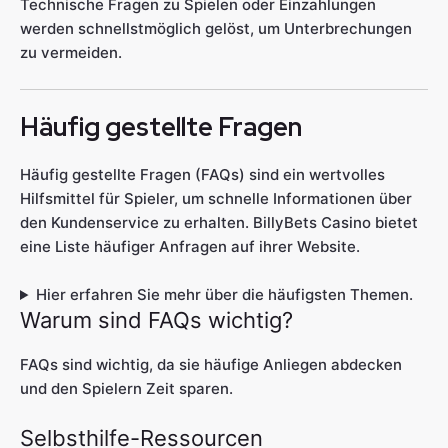
Technische Fragen zu Spielen oder Einzahlungen
werden schnellstmöglich gelöst, um Unterbrechungen
zu vermeiden.
Häufig gestellte Fragen
Häufig gestellte Fragen (FAQs) sind ein wertvolles
Hilfsmittel für Spieler, um schnelle Informationen über
den Kundenservice zu erhalten. BillyBets Casino bietet
eine Liste häufiger Anfragen auf ihrer Website.
Hier erfahren Sie mehr über die häufigsten Themen.
Warum sind FAQs wichtig?
FAQs sind wichtig, da sie häufige Anliegen abdecken
und den Spielern Zeit sparen.
Selbsthilfe-Ressourcen