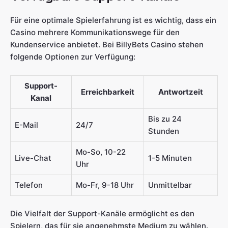
Für eine optimale Spielerfahrung ist es wichtig, dass ein
Casino mehrere Kommunikationswege für den
Kundenservice anbietet. Bei BillyBets Casino stehen
folgende Optionen zur Verfügung:
Support-
Erreichbarkeit
Antwortzeit
Kanal
Bis zu 24
E-Mail
24/7
Stunden
Mo-So, 10-22
Live-Chat
1-5 Minuten
Uhr
Telefon
Mo-Fr, 9-18 Uhr
Unmittelbar
Die Vielfalt der Support-Kanäle ermöglicht es den
Spielern, das für sie angenehmste Medium zu wählen.