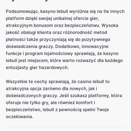
Podsumowując, kasyno lebull wyróżnia się na tle innych
platform dzięki swojej unikalnej ofercie gier,
atrakcyjnym bonusom oraz bezpieczeństwu. Wysoka
jakość obsługi klienta oraz różnorodność metod
płatności także przyczyniają się do pozytywnego
doświadczenia graczy. Dodatkowo, innowacyjne
funkcje i program lojalnościowy sprawiają, że kasyno
lebull jest miejscem, które warto rozważyć dla każdego
entuzjasty gier hazardowych.
Wszystkie te cechy sprawiają, że casino lebull to
atrakcyjna opcja zarówno dla nowych, jak i
doświadczonych graczy. Jeśli szukasz platformy, która
oferuje nie tylko gry, ale również komfort i
bezpieczeństwo, lebull z pewnością spełni Twoje
oczekiwania.