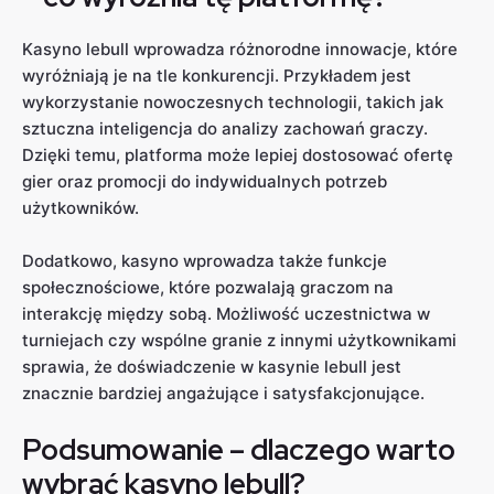
Kasyno lebull wprowadza różnorodne innowacje, które
wyróżniają je na tle konkurencji. Przykładem jest
wykorzystanie nowoczesnych technologii, takich jak
sztuczna inteligencja do analizy zachowań graczy.
Dzięki temu, platforma może lepiej dostosować ofertę
gier oraz promocji do indywidualnych potrzeb
użytkowników.
Dodatkowo, kasyno wprowadza także funkcje
społecznościowe, które pozwalają graczom na
interakcję między sobą. Możliwość uczestnictwa w
turniejach czy wspólne granie z innymi użytkownikami
sprawia, że doświadczenie w kasynie lebull jest
znacznie bardziej angażujące i satysfakcjonujące.
Podsumowanie – dlaczego warto
wybrać kasyno lebull?