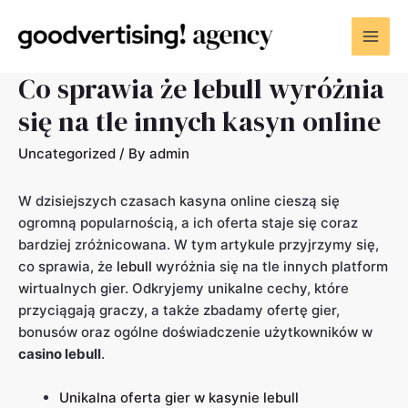
Co sprawia że lebull wyróżnia
się na tle innych kasyn online
Uncategorized
/ By
admin
W dzisiejszych czasach kasyna online cieszą się
ogromną popularnością, a ich oferta staje się coraz
bardziej zróżnicowana. W tym artykule przyjrzymy się,
co sprawia, że
lebull
wyróżnia się na tle innych platform
wirtualnych gier. Odkryjemy unikalne cechy, które
przyciągają graczy, a także zbadamy ofertę gier,
bonusów oraz ogólne doświadczenie użytkowników w
casino lebull
.
Unikalna oferta gier w kasynie lebull