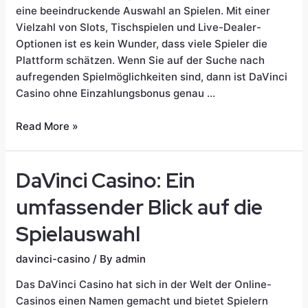
eine beeindruckende Auswahl an Spielen. Mit einer
Vielzahl von Slots, Tischspielen und Live-Dealer-
Optionen ist es kein Wunder, dass viele Spieler die
Plattform schätzen. Wenn Sie auf der Suche nach
aufregenden Spielmöglichkeiten sind, dann ist DaVinci
Casino ohne Einzahlungsbonus genau …
Read More »
DaVinci Casino: Ein
umfassender Blick auf die
Spielauswahl
davinci-casino
/ By
admin
Das DaVinci Casino hat sich in der Welt der Online-
Casinos einen Namen gemacht und bietet Spielern