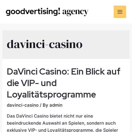
davinci-casino
DaVinci Casino: Ein Blick auf
die VIP- und
Loyalitätsprogramme
davinci-casino
/ By
admin
Das DaVinci Casino bietet nicht nur eine
beeindruckende Auswahl an Spielen, sondern auch
exklusive VIP- und Loyalitätsprogramme, die Spieler