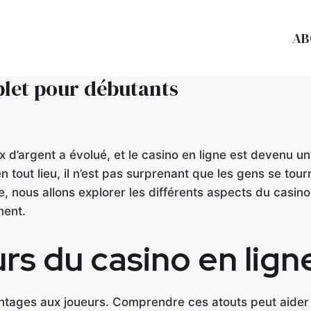
AB
plet pour débutants
 d’argent a évolué, et le casino en ligne est devenu un
n tout lieu, il n’est pas surprenant que les gens se tou
e, nous allons explorer les différents aspects du casin
ment.
rs du casino en lign
ntages aux joueurs. Comprendre ces atouts peut aider l