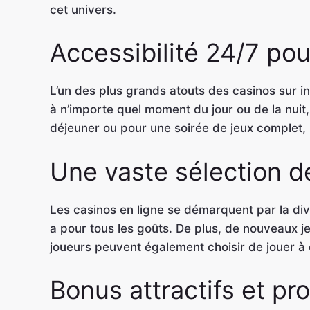
cet univers.
Accessibilité 24/7 pou
L’un des plus grands atouts des casinos sur i
à n’importe quel moment du jour ou de la nuit
déjeuner ou pour une soirée de jeux complet, 
Une vaste sélection d
Les casinos en ligne se démarquent par la div
a pour tous les goûts. De plus, de nouveaux je
joueurs peuvent également choisir de jouer à
Bonus attractifs et p