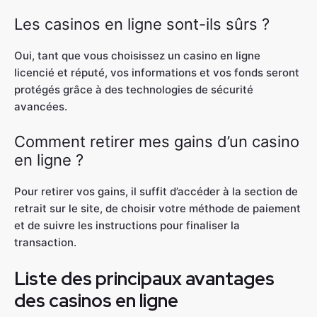
Les casinos en ligne sont-ils sûrs ?
Oui, tant que vous choisissez un casino en ligne
licencié et réputé, vos informations et vos fonds seront
protégés grâce à des technologies de sécurité
avancées.
Comment retirer mes gains d’un casino
en ligne ?
Pour retirer vos gains, il suffit d’accéder à la section de
retrait sur le site, de choisir votre méthode de paiement
et de suivre les instructions pour finaliser la
transaction.
Liste des principaux avantages
des casinos en ligne