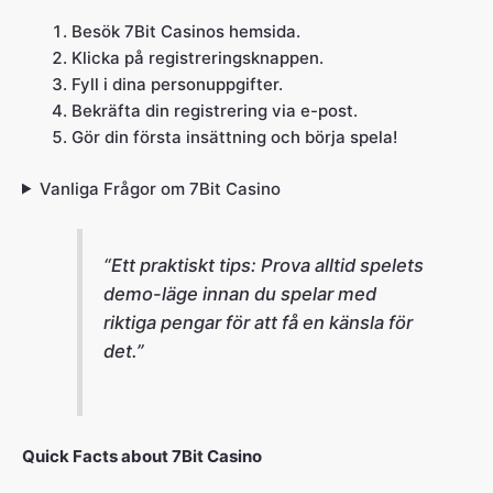
Besök 7Bit Casinos hemsida.
Klicka på registreringsknappen.
Fyll i dina personuppgifter.
Bekräfta din registrering via e-post.
Gör din första insättning och börja spela!
Vanliga Frågor om 7Bit Casino
“Ett praktiskt tips: Prova alltid spelets
demo-läge innan du spelar med
riktiga pengar för att få en känsla för
det.”
Quick Facts about 7Bit Casino