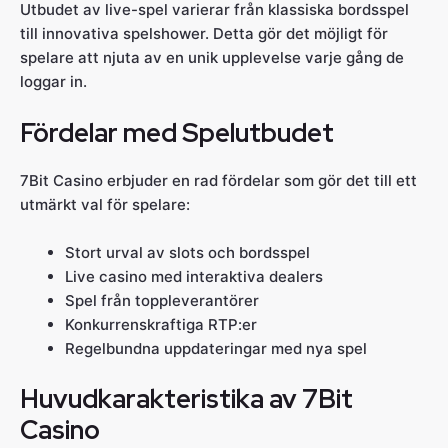
Utbudet av live-spel varierar från klassiska bordsspel
till innovativa spelshower. Detta gör det möjligt för
spelare att njuta av en unik upplevelse varje gång de
loggar in.
Fördelar med Spelutbudet
7Bit Casino erbjuder en rad fördelar som gör det till ett
utmärkt val för spelare:
Stort urval av slots och bordsspel
Live casino med interaktiva dealers
Spel från toppleverantörer
Konkurrenskraftiga RTP:er
Regelbundna uppdateringar med nya spel
Huvudkarakteristika av 7Bit
Casino