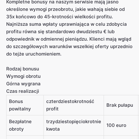
Kompletne bonusy na naszym serwisie mają jasno
określone wymogi przeobrotu, jakie wahają siebie od
35x końcowo do 45-krotności wielkości profitu.
Najniższa suma wpłaty uprawniająca w celu zdobycia
profitu równa się standardowo dwudziestu € lub
odpowiednik w odmiennej pieniądzu. Klienci mają wgląd
do szczegółowych warunków wszelkiej oferty uprzednio
do tejże uruchomieniem.
Rodzaj bonusu
Wymogi obrotu
Górna wygrana
Czas realizacji
Bonus
czterdziestokrotność
Brak pułapu
powitalny
profit
Bezpłatne
trzydziestopięciokrotnie
100 euro
obroty
kwota