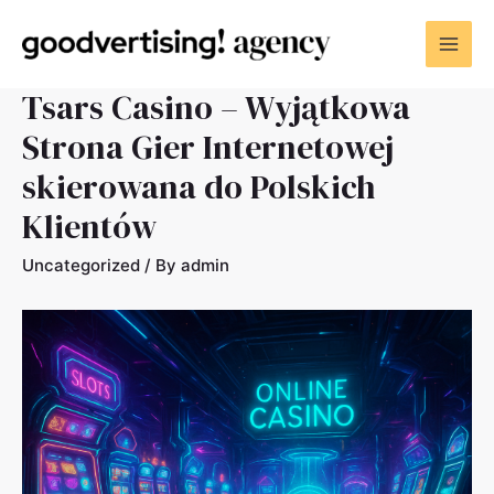
Tsars Casino – Wyjątkowa
Strona Gier Internetowej
skierowana do Polskich
Klientów
Uncategorized
/ By
admin