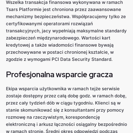
Wszelka transakcja finansowa wykonywana w ramach
Tsars Platformie jest chroniona przez zaawansowane
mechanizmy bezpieczeństwa. Współpracujemy tylko ze
certyfikowanymi operatorami rozwiązań
transakcyjnych, jacy wypełniają maksymalne standardy
zabezpieczeń międzynarodowego. Wartości kart
kredytowej a także wiadomości finansowe bywają
przechowywane w postaci chronionej kształcie, w
zgodzie z wymogami PCI Data Security Standard.
Profesjonalna wsparcie gracza
Ekipa wsparcia użytkownika w ramach tejże serwisie
zostaje dostępny przez całą dobę godz. w ramach dobę,
przez cały tydzień dób w ciągu tygodniu. Klienci są w
stanie skomunikować się z konsultantami przy pomocy
rozmowę na rzeczywistym, korespondencję
elektroniczną i arkusz łączności osiągalny bezpośrednio
w ramach stronie. Średni okres odpowiedzi podczas