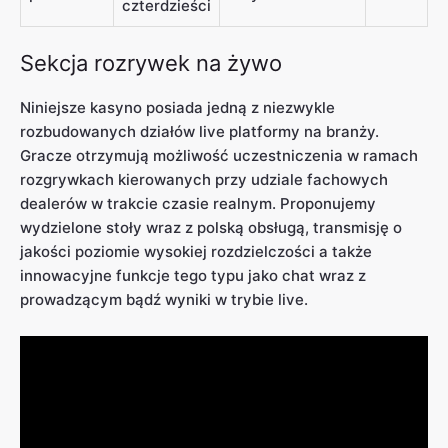
czterdzieści
Sekcja rozrywek na żywo
Niniejsze kasyno posiada jedną z niezwykle
rozbudowanych działów live platformy na branży.
Gracze otrzymują możliwość uczestniczenia w ramach
rozgrywkach kierowanych przy udziale fachowych
dealerów w trakcie czasie realnym. Proponujemy
wydzielone stoły wraz z polską obsługą, transmisję o
jakości poziomie wysokiej rozdzielczości a także
innowacyjne funkcje tego typu jako chat wraz z
prowadzącym bądź wyniki w trybie live.