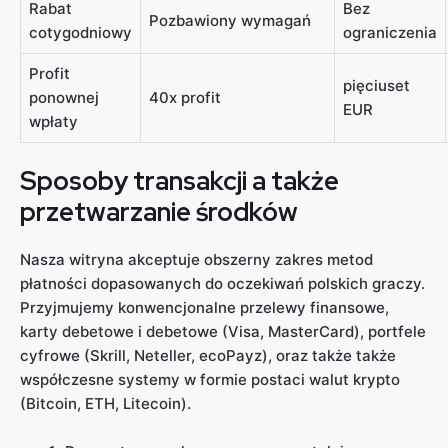
Rabat
Bez
Pozbawiony wymagań
cotygodniowy
ograniczenia
Profit
pięciuset
ponownej
40x profit
EUR
wpłaty
Sposoby transakcji a także
przetwarzanie środków
Nasza witryna akceptuje obszerny zakres metod
płatności dopasowanych do oczekiwań polskich graczy.
Przyjmujemy konwencjonalne przelewy finansowe,
karty debetowe i debetowe (Visa, MasterCard), portfele
cyfrowe (Skrill, Neteller, ecoPayz), oraz także także
współczesne systemy w formie postaci walut krypto
(Bitcoin, ETH, Litecoin).