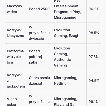
Net
Maszyny
Entertainment,
Ponad 2500
96.2%
wideo
Pragmatic Play,
Microgaming
W
Rozrywki
Evolution
przybliżeniu
98.5%
klasyczne
Gaming, Ezugi
dwieście
Evolution
Platforma
Ponad
Gaming,
w trybie
półtorej
97.8%
Authentic
live
setki
Gaming
Rozrywki
Około ośmiu
Microgaming,
z
94.5%
dziesiąt
NetEnt
jackpotem
W
Video
Microgaming,
przybliżeniu
99.1%
poker
Play and Go