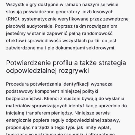
Wszystkie gry dostępne w ramach naszym serwisie
stosują poświadczone generatory liczb losowych
(RNG), systematycznie weryfikowane przez zewnętrzne
placówki audytorskie. Poprzez takim rozwiązaniom
jesteśmy w stanie zapewnić pełną randomowość
efektów i sprawiedliwość wszystkich partii, co jest
zatwierdzone multiple dokumentami sektorowymi.
Potwierdzenie profilu a także strategia
odpowiedzialnej rozgrywki
Procedura potwierdzania identyfikacji wyznacza
podstawowy komponent niniejszej polityki
bezpieczeństwa. Klienci zmuszeni bywają do wysłania
materiałów sprawdzających identyfikację uprzednio do
inicjalną transferem pieniędzy. Niniejsze serwis
energicznie popiera reguły odpowiedzialnej zabawy,
proponując narzędzia tego typu jak limity wpłat,
tymczasowe wstrzymanie rachunku i alternatywę