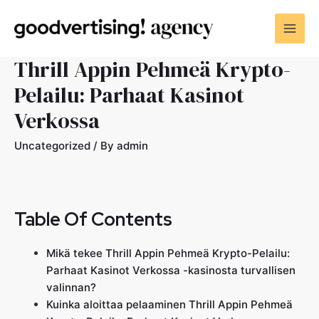
Thrill Appin Pehmeä Krypto-
Pelailu: Parhaat Kasinot
Verkossa
Uncategorized
/ By
admin
Table Of Contents
Mikä tekee Thrill Appin Pehmeä Krypto-Pelailu:
Parhaat Kasinot Verkossa -kasinosta turvallisen
valinnan?
Kuinka aloittaa pelaaminen Thrill Appin Pehmeä