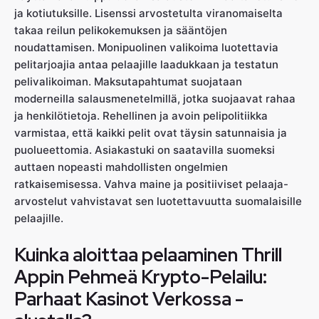
ja kotiutuksille. Lisenssi arvostetulta viranomaiselta
takaa reilun pelikokemuksen ja sääntöjen
noudattamisen. Monipuolinen valikoima luotettavia
pelitarjoajia antaa pelaajille laadukkaan ja testatun
pelivalikoiman. Maksutapahtumat suojataan
moderneilla salausmenetelmillä, jotka suojaavat rahaa
ja henkilötietoja. Rehellinen ja avoin pelipolitiikka
varmistaa, että kaikki pelit ovat täysin satunnaisia ja
puolueettomia. Asiakastuki on saatavilla suomeksi
auttaen nopeasti mahdollisten ongelmien
ratkaisemisessa. Vahva maine ja positiiviset pelaaja-
arvostelut vahvistavat sen luotettavuutta suomalaisille
pelaajille.
Kuinka aloittaa pelaaminen Thrill
Appin Pehmeä Krypto-Pelailu:
Parhaat Kasinot Verkossa -