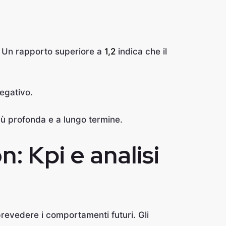
. Un rapporto superiore a
1,2
indica che il
egativo.
iù profonda e a lungo termine.
: Kpi e analisi
prevedere i comportamenti futuri. Gli