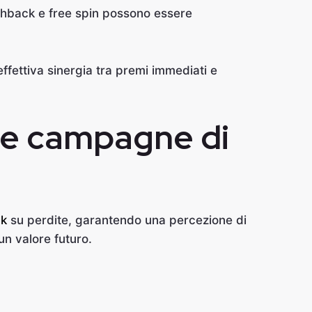
cashback e free spin possono essere
’effettiva sinergia tra premi immediati e
lle campagne di
ck
su perdite, garantendo una percezione di
n valore futuro.