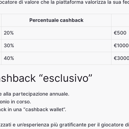
catore di valore che la piattaforma valorizza la sua fed
Percentuale cashback
20%
€500
30%
€1000
40%
€300
cashback “esclusivo”
se alla partecipazione annuale.
onio in corso.
ack in una “cashback wallet”.
ati e un’esperienza più gratificante per il giocatore di