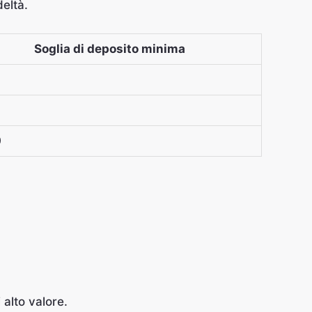
eltà.
Soglia di deposito minima
0
 alto valore.