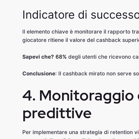
Indicatore di successo
Il elemento chiave è monitorare il rapporto tr
giocatore ritiene il valore del cashback superio
Sapevi che?
68%
degli utenti che ricevono ca
Conclusione
: Il cashback mirato non serve so
4. Monitoraggio d
predittive
Per implementare una strategia di retention vi