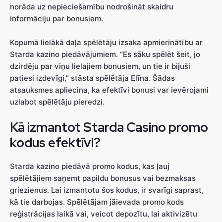
norāda uz nepieciešamību nodrošināt skaidru
informāciju par bonusiem.
Kopumā lielākā daļa spēlētāju izsaka apmierinātību ar
Starda kazino piedāvājumiem. “Es sāku spēlēt šeit, jo
dzirdēju par viņu lielajiem bonusiem, un tie ir bijuši
patiesi izdevīgi,” stāsta spēlētāja Elīna. Šādas
atsauksmes apliecina, ka efektīvi bonusi var ievērojami
uzlabot spēlētāju pieredzi.
Kā izmantot Starda Casino promo
kodus efektīvi?
Starda kazino piedāvā promo kodus, kas ļauj
spēlētājiem saņemt papildu bonusus vai bezmaksas
griezienus. Lai izmantotu šos kodus, ir svarīgi saprast,
kā tie darbojas. Spēlētājam jāievada promo kods
reģistrācijas laikā vai, veicot depozītu, lai aktivizētu