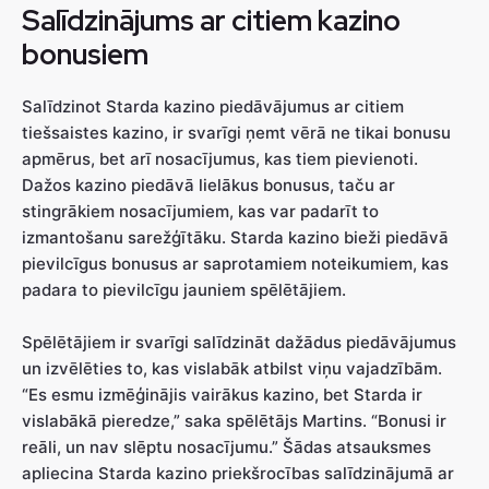
Salīdzinājums ar citiem kazino
bonusiem
Salīdzinot Starda kazino piedāvājumus ar citiem
tiešsaistes kazino, ir svarīgi ņemt vērā ne tikai bonusu
apmērus, bet arī nosacījumus, kas tiem pievienoti.
Dažos kazino piedāvā lielākus bonusus, taču ar
stingrākiem nosacījumiem, kas var padarīt to
izmantošanu sarežģītāku. Starda kazino bieži piedāvā
pievilcīgus bonusus ar saprotamiem noteikumiem, kas
padara to pievilcīgu jauniem spēlētājiem.
Spēlētājiem ir svarīgi salīdzināt dažādus piedāvājumus
un izvēlēties to, kas vislabāk atbilst viņu vajadzībām.
“Es esmu izmēģinājis vairākus kazino, bet Starda ir
vislabākā pieredze,” saka spēlētājs Martins. “Bonusi ir
reāli, un nav slēptu nosacījumu.” Šādas atsauksmes
apliecina Starda kazino priekšrocības salīdzinājumā ar