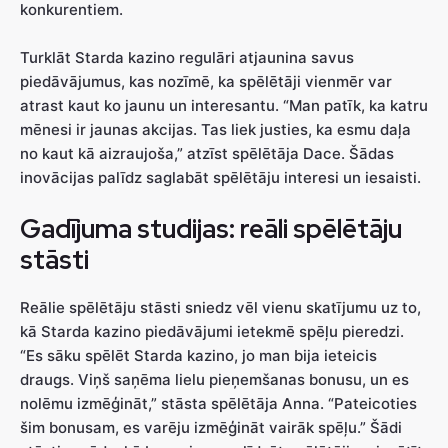
konkurentiem.
Turklāt Starda kazino regulāri atjaunina savus
piedāvājumus, kas nozīmē, ka spēlētāji vienmēr var
atrast kaut ko jaunu un interesantu. “Man patīk, ka katru
mēnesi ir jaunas akcijas. Tas liek justies, ka esmu daļa
no kaut kā aizraujoša,” atzīst spēlētāja Dace. Šādas
inovācijas palīdz saglabāt spēlētāju interesi un iesaisti.
Gadījuma studijas: reāli spēlētāju
stāsti
Reālie spēlētāju stāsti sniedz vēl vienu skatījumu uz to,
kā Starda kazino piedāvājumi ietekmē spēļu pieredzi.
“Es sāku spēlēt Starda kazino, jo man bija ieteicis
draugs. Viņš saņēma lielu pieņemšanas bonusu, un es
nolēmu izmēģināt,” stāsta spēlētāja Anna. “Pateicoties
šim bonusam, es varēju izmēģināt vairāk spēļu.” Šādi