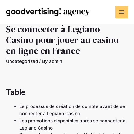
Se connecter à Legiano
Casino pour jouer au casino
en ligne en France
Uncategorized
/ By
admin
Table
Le processus de création de compte avant de se
connecter à Legiano Casino
Les promotions disponibles après se connecter à
Legiano Casino