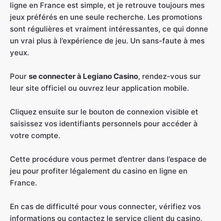
ligne en France est simple, et je retrouve toujours mes
jeux préférés en une seule recherche. Les promotions
sont régulières et vraiment intéressantes, ce qui donne
un vrai plus à l’expérience de jeu. Un sans-faute à mes
yeux.
Pour
se connecter à Legiano Casino
, rendez-vous sur
leur site officiel ou ouvrez leur application mobile.
Cliquez ensuite sur le bouton de connexion visible et
saisissez vos identifiants personnels pour accéder à
votre compte.
Cette procédure vous permet d’entrer dans l’espace de
jeu pour profiter légalement du casino en ligne en
France.
En cas de difficulté pour vous connecter, vérifiez vos
informations ou contactez le service client du casino.