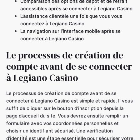
Comparaison des options de dépôt et de retrait
accessibles après se connecter à Legiano Casino
L’assistance clientèle une fois que vous vous
connectez à Legiano Casino
La navigation sur l’interface mobile après se
connecter à Legiano Casino
Le processus de création de
compte avant de se connecter
à Legiano Casino
Le processus de création de compte avant de se
connecter à Legiano Casino est simple et rapide. Il vous
suffit de cliquer sur le bouton d’inscription depuis la
page d’accueil du site. Vous devrez ensuite remplir un
formulaire avec vos coordonnées personnelles et
choisir un identifiant sécurisé. Une vérification
d’identité est une étape essentielle pour sécuriser votre