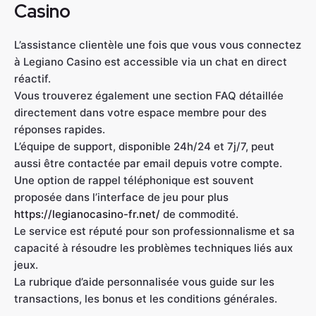
Casino
L’assistance clientèle une fois que vous vous connectez
à Legiano Casino est accessible via un chat en direct
réactif.
Vous trouverez également une section FAQ détaillée
directement dans votre espace membre pour des
réponses rapides.
L’équipe de support, disponible 24h/24 et 7j/7, peut
aussi être contactée par email depuis votre compte.
Une option de rappel téléphonique est souvent
proposée dans l’interface de jeu pour plus
https://legianocasino-fr.net/
de commodité.
Le service est réputé pour son professionnalisme et sa
capacité à résoudre les problèmes techniques liés aux
jeux.
La rubrique d’aide personnalisée vous guide sur les
transactions, les bonus et les conditions générales.