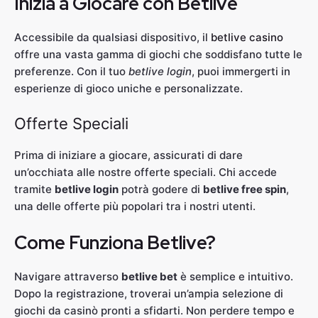
Inizia a Giocare con Betlive
Accessibile da qualsiasi dispositivo, il
betlive casino
offre una vasta gamma di giochi che soddisfano tutte le
preferenze. Con il tuo
betlive login
, puoi immergerti in
esperienze di gioco uniche e personalizzate.
Offerte Speciali
Prima di iniziare a giocare, assicurati di dare
un’occhiata alle nostre offerte speciali. Chi accede
tramite
betlive login
potrà godere di
betlive free spin
,
una delle offerte più popolari tra i nostri utenti.
Come Funziona Betlive?
Navigare attraverso
betlive bet
è semplice e intuitivo.
Dopo la registrazione, troverai un’ampia selezione di
giochi da casinò pronti a sfidarti. Non perdere tempo e