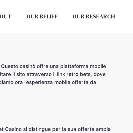
OUT
OUR BELIEF
OUR RESEARCH
. Questo casinò offre una piattaforma mobile
re il sito attraverso il link
retro bets
, dove
diamo ora l’esperienza mobile offerta da
et Casino si distingue per la sua offerta ampia