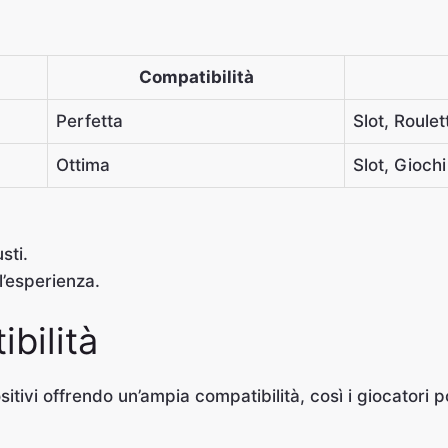
Compatibilità
Perfetta
Slot, Roulet
Ottima
Slot, Gioch
sti.
l’esperienza.
bilità
itivi offrendo un’ampia compatibilità, così i giocatori 