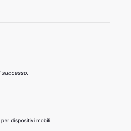
il successo.
er dispositivi mobili.