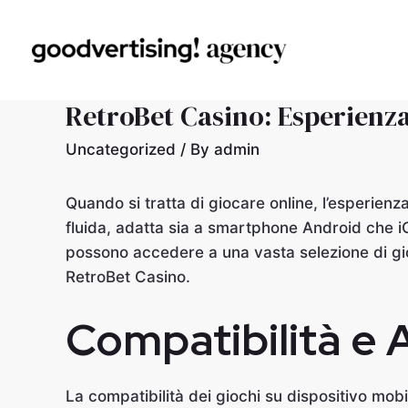
RetroBet Casino: Esperienz
Uncategorized
/ By
admin
Quando si tratta di giocare online, l’esperie
fluida, adatta sia a smartphone Android che iOS
possono accedere a una vasta selezione di gioc
RetroBet Casino.
Compatibilità e 
La compatibilità dei giochi su dispositivo mobi