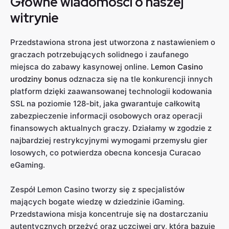
Główne wiadomości o naszej
witrynie
Przedstawiona strona jest utworzona z nastawieniem o
graczach potrzebujących solidnego i zaufanego
miejsca do zabawy kasynowej online.
Lemon Casino
urodziny bonus
odznacza się na tle konkurencji innych
platform dzięki zaawansowanej technologii kodowania
SSL na poziomie 128-bit, jaka gwarantuje całkowitą
zabezpieczenie informacji osobowych oraz operacji
finansowych aktualnych graczy. Działamy w zgodzie z
najbardziej restrykcyjnymi wymogami przemysłu gier
losowych, co potwierdza obecna koncesja Curacao
eGaming.
Zespół Lemon Casino tworzy się z specjalistów
mających bogate wiedzę w dziedzinie iGaming.
Przedstawiona misja koncentruje się na dostarczaniu
autentycznych przeżyć oraz uczciwej gry, która bazuje