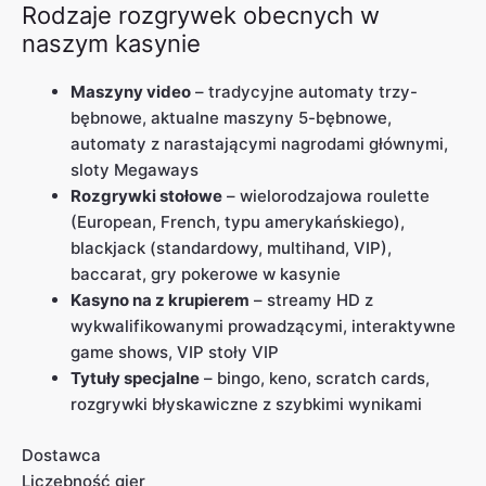
Rodzaje rozgrywek obecnych w
naszym kasynie
Maszyny video
– tradycyjne automaty trzy-
bębnowe, aktualne maszyny 5-bębnowe,
automaty z narastającymi nagrodami głównymi,
sloty Megaways
Rozgrywki stołowe
– wielorodzajowa roulette
(European, French, typu amerykańskiego),
blackjack (standardowy, multihand, VIP),
baccarat, gry pokerowe w kasynie
Kasyno na z krupierem
– streamy HD z
wykwalifikowanymi prowadzącymi, interaktywne
game shows, VIP stoły VIP
Tytuły specjalne
– bingo, keno, scratch cards,
rozgrywki błyskawiczne z szybkimi wynikami
Dostawca
Liczebność gier