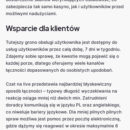
zabezpiecza tak samo kasyno, jak i użytkowników przed
możliwymi nadużyciami.
Wsparcie dla klientów
Tutejszy grono obsługi użytkownika jest dostępny do
usług użytkowników przez całą dobę, 7 dni w tygodniu.
Zdajemy sobie sprawę, że kwestie mogą pojawić się o
każdej porze, dlatego oferujemy wiele kanałów
łączności dopasowanych do osobistych upodobań.
Czat na live przedstawia najbardziej błyskawiczny
sposób łączności – typowy długość wyczekiwania na
reakcję osiąga mniej niż dwóch min. Zatrudnieni
doradcy komunikują się w języku PL oraz angielskiego,
co niweluje bariery językowe. Dla mniej pilnych pilnych
spraw możliwa jest pomoc przez pocztę elektroniczną,
gdzie dążymy się reagować w okresie maksymalnie 6