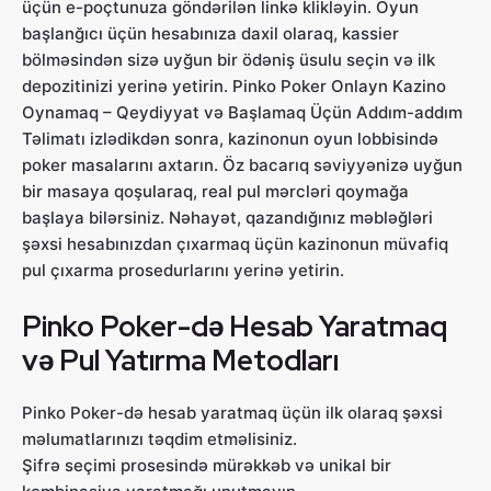
üçün e-poçtunuza göndərilən linkə klikləyin. Oyun
başlanğıcı üçün hesabınıza daxil olaraq, kassier
bölməsindən sizə uyğun bir ödəniş üsulu seçin və ilk
depozitinizi yerinə yetirin. Pinko Poker Onlayn Kazino
Oynamaq – Qeydiyyat və Başlamaq Üçün Addım-addım
Təlimatı izlədikdən sonra, kazinonun oyun lobbisində
poker masalarını axtarın. Öz bacarıq səviyyənizə uyğun
bir masaya qoşularaq, real pul mərcləri qoymağa
başlaya bilərsiniz. Nəhayət, qazandığınız məbləğləri
şəxsi hesabınızdan çıxarmaq üçün kazinonun müvafiq
pul çıxarma prosedurlarını yerinə yetirin.
Pinko Poker-də Hesab Yaratmaq
və Pul Yatırma Metodları
Pinko Poker-də hesab yaratmaq üçün ilk olaraq şəxsi
məlumatlarınızı təqdim etməlisiniz.
Şifrə seçimi prosesində mürəkkəb və unikal bir