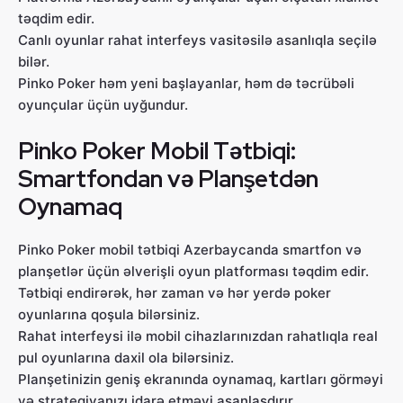
təqdim edir.
Canlı oyunlar rahat interfeys vasitəsilə asanlıqla seçilə
bilər.
Pinko Poker həm yeni başlayanlar, həm də təcrübəli
oyunçular üçün uyğundur.
Pinko Poker Mobil Tətbiqi:
Smartfondan və Planşetdən
Oynamaq
Pinko Poker mobil tətbiqi Azerbaycanda smartfon və
planşetlər üçün əlverişli oyun platforması təqdim edir.
Tətbiqi endirərək, hər zaman və hər yerdə poker
oyunlarına qoşula bilərsiniz.
Rahat interfeysi ilə mobil cihazlarınızdan rahatlıqla real
pul oyunlarına daxil ola bilərsiniz.
Planşetinizin geniş ekranında oynamaq, kartları görməyi
və strategiyanızı idarə etməyi asanlaşdırır.