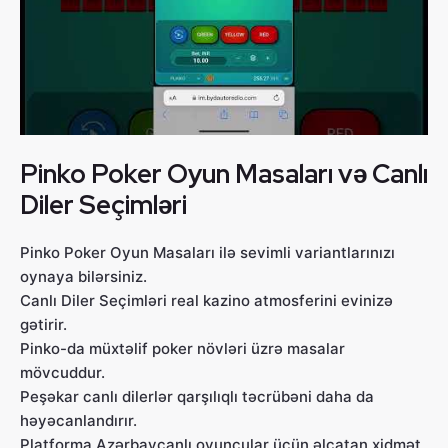
Pinko Poker Oyun Masaları və Canlı
Diler Seçimləri
Pinko Poker Oyun Masaları ilə sevimli variantlarınızı
oynaya bilərsiniz.
Canlı Diler Seçimləri real kazino atmosferini evinizə
gətirir.
Pinko-da müxtəlif poker növləri üzrə masalar
mövcuddur.
Peşəkar canlı dilerlər qarşılıqlı təcrübəni daha da
həyəcanlandırır.
Platforma Azərbaycanlı oyunçular üçün əlçatan xidmət