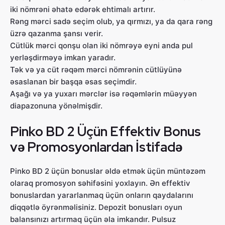
iki nömrəni əhatə edərək ehtimalı artırır.
Rəng mərci sadə seçim olub, ya qırmızı, ya da qara rəng
üzrə qazanma şansı verir.
Cütlük mərci qonşu olan iki nömrəyə eyni anda pul
yerləşdirməyə imkan yaradır.
Tək və ya cüt rəqəm mərci nömrənin cütlüyünə
əsaslanan bir başqa əsas seçimdir.
Aşağı və ya yuxarı mərclər isə rəqəmlərin müəyyən
diapazonuna yönəlmişdir.
Pinko BD 2 Üçün Effektiv Bonus
və Promosyonlardan İstifadə
Pinko BD 2 üçün bonuslar əldə etmək üçün müntəzəm
olaraq promosyon səhifəsini yoxlayın. Ən effektiv
bonuslardan yararlanmaq üçün onların qaydalarını
diqqətlə öyrənməlisiniz. Depozit bonusları oyun
balansınızı artırmaq üçün əla imkandır. Pulsuz