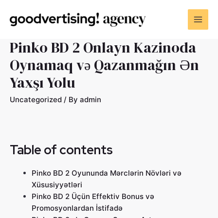
Pinko BD 2 Onlayn Kazinoda
Oynamaq və Qazanmağın Ən
Yaxşı Yolu
Uncategorized
/ By
admin
Table of contents
Pinko BD 2 Oyununda Mərclərin Növləri və
Xüsusiyyətləri
Pinko BD 2 Üçün Effektiv Bonus və
Promosyonlardan İstifadə