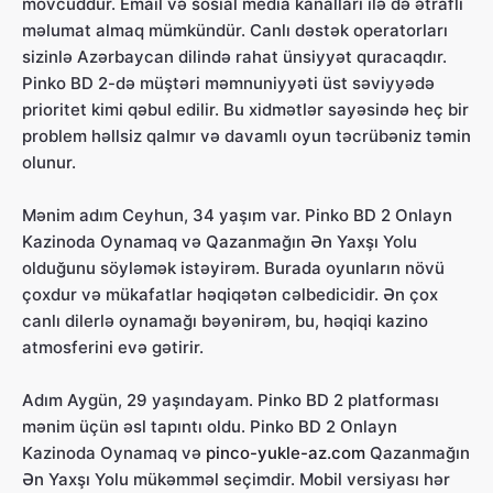
mövcuddur. Email və sosial media kanalları ilə də ətraflı
məlumat almaq mümkündür. Canlı dəstək operatorları
sizinlə Azərbaycan dilində rahat ünsiyyət quracaqdır.
Pinko BD 2-də müştəri məmnuniyyəti üst səviyyədə
prioritet kimi qəbul edilir. Bu xidmətlər sayəsində heç bir
problem həllsiz qalmır və davamlı oyun təcrübəniz təmin
olunur.
Mənim adım Ceyhun, 34 yaşım var. Pinko BD 2 Onlayn
Kazinoda Oynamaq və Qazanmağın Ən Yaxşı Yolu
olduğunu söyləmək istəyirəm. Burada oyunların növü
çoxdur və mükafatlar həqiqətən cəlbedicidir. Ən çox
canlı dilerlə oynamağı bəyənirəm, bu, həqiqi kazino
atmosferini evə gətirir.
Adım Aygün, 29 yaşındayam. Pinko BD 2 platforması
mənim üçün əsl tapıntı oldu. Pinko BD 2 Onlayn
Kazinoda Oynamaq və
pinco-yukle-az.com
Qazanmağın
Ən Yaxşı Yolu mükəmməl seçimdir. Mobil versiyası hər