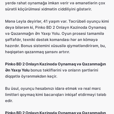
yerdə rahat oynamağa imkan verir və əmanətlərin çox
sürətli köçürülməsi xidmətin ciddiliyini göstərir.
Mənə Leyla deyirlər, 41 yaşım var. Təcrübəli oyunçu kimi
deyə bilərəm ki, Pinko BD 2 Onlayn Kazinoda Oynamaq
və Qazanmağın Ən Yaxşı Yolu. Oyun prosesi tamamilə
şəffafdır, texniki dəstək komandası hər an köməyə
hazırdır. Bonus sistemini xüsusilə qiymətləndirirəm, bu,
həqiqətən qazanmaq şansını artırır.
Pinko BD 2 Onlayn Kazinoda Oynamaq və Qazanmağın
Ən Yaxşı Yolu
bonus təkliflərini və onların şərtlərini
diqqətlə öyrənməkdən keçir.
Bu üsul, oyunçu hesabınızı idarə etmək və real mərc
limitləri qoymaq kimi bacarıqları inkişaf etdirməyi tələb
edir.
Pinko BD 2 Onlayn Kazinoda Oynamaq və Qazanmağın