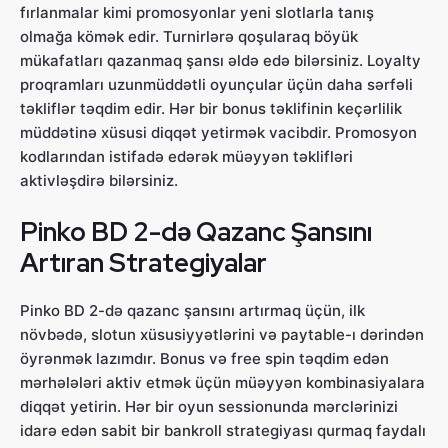
fırlanmalar kimi promosyonlar yeni slotlarla tanış
olmağa kömək edir. Turnirlərə qoşularaq böyük
mükafatları qazanmaq şansı əldə edə bilərsiniz. Loyalty
proqramları uzunmüddətli oyunçular üçün daha sərfəli
təkliflər təqdim edir. Hər bir bonus təklifinin keçərlilik
müddətinə xüsusi diqqət yetirmək vacibdir. Promosyon
kodlarından istifadə edərək müəyyən təklifləri
aktivləşdirə bilərsiniz.
Pinko BD 2-də Qazanc Şansını
Artıran Strategiyalar
Pinko BD 2-də qazanc şansını artırmaq üçün, ilk
növbədə, slotun xüsusiyyətlərini və paytable-ı dərindən
öyrənmək lazımdır. Bonus və free spin təqdim edən
mərhələləri aktiv etmək üçün müəyyən kombinasiyalara
diqqət yetirin. Hər bir oyun sessionunda mərclərinizi
idarə edən sabit bir bankroll strategiyası qurmaq faydalı