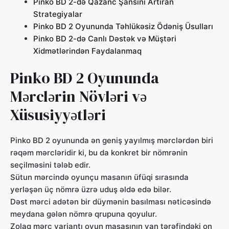
Pinko BD 2-də Qazanc Şansını Artıran
Strategiyalar
Pinko BD 2 Oyununda Təhlükəsiz Ödəniş Üsulları
Pinko BD 2-də Canlı Dəstək və Müştəri
Xidmətlərindən Faydalanmaq
Pinko BD 2 Oyununda
Mərclərin Növləri və
Xüsusiyyətləri
Pinko BD 2 oyununda ən geniş yayılmış mərclərdən biri
rəqəm mərcləridir ki, bu da konkret bir nömrənin
seçilməsini tələb edir.
Sütun mərcində oyunçu masanın üfüqi sırasında
yerləşən üç nömrə üzrə uduş əldə edə bilər.
Dəst mərci adətən bir düymənin basılması nəticəsində
meydana gələn nömrə qrupuna qoyulur.
Zolaq mərc variantı oyun masasının yan tərəfindəki on