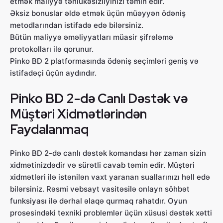
etmək maliyyə təhlükəsizliyinizi təmin edir.
Əksiz bonuslar əldə etmək üçün müəyyən ödəniş
metodlarından istifadə edə bilərsiniz.
Bütün maliyyə əməliyyatları müasir şifrələmə
protokolları ilə qorunur.
Pinko BD 2 platformasında ödəniş seçimləri geniş və
istifadəçi üçün aydındır.
Pinko BD 2-də Canlı Dəstək və
Müştəri Xidmətlərindən
Faydalanmaq
Pinko BD 2-də canlı dəstək komandası hər zaman sizin
xidmətinizdədir və sürətli cavab təmin edir. Müştəri
xidmətləri ilə istənilən vaxt yaranan suallarınızı həll edə
bilərsiniz. Rəsmi vebsayt vasitəsilə onlayn söhbət
funksiyası ilə dərhal əlaqə qurmaq rahatdır. Oyun
prosesindəki texniki problemlər üçün xüsusi dəstək xətti