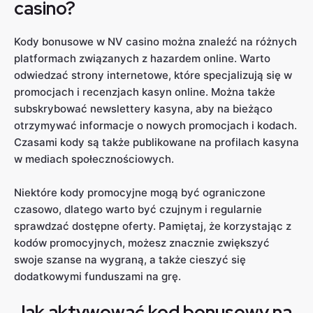
casino?
Kody bonusowe w NV casino można znaleźć na różnych
platformach związanych z hazardem online. Warto
odwiedzać strony internetowe, które specjalizują się w
promocjach i recenzjach kasyn online. Można także
subskrybować newslettery kasyna, aby na bieżąco
otrzymywać informacje o nowych promocjach i kodach.
Czasami kody są także publikowane na profilach kasyna
w mediach społecznościowych.
Niektóre kody promocyjne mogą być ograniczone
czasowo, dlatego warto być czujnym i regularnie
sprawdzać dostępne oferty. Pamiętaj, że korzystając z
kodów promocyjnych, możesz znacznie zwiększyć
swoje szanse na wygraną, a także cieszyć się
dodatkowymi funduszami na grę.
Jak aktywować kod bonusowy na