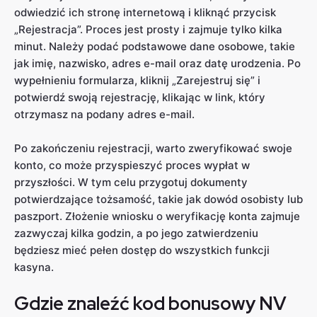
odwiedzić ich stronę internetową i kliknąć przycisk
„Rejestracja”. Proces jest prosty i zajmuje tylko kilka
minut. Należy podać podstawowe dane osobowe, takie
jak imię, nazwisko, adres e-mail oraz datę urodzenia. Po
wypełnieniu formularza, kliknij „Zarejestruj się” i
potwierdź swoją rejestrację, klikając w link, który
otrzymasz na podany adres e-mail.
Po zakończeniu rejestracji, warto zweryfikować swoje
konto, co może przyspieszyć proces wypłat w
przyszłości. W tym celu przygotuj dokumenty
potwierdzające tożsamość, takie jak dowód osobisty lub
paszport. Złożenie wniosku o weryfikację konta zajmuje
zazwyczaj kilka godzin, a po jego zatwierdzeniu
będziesz mieć pełen dostęp do wszystkich funkcji
kasyna.
Gdzie znaleźć kod bonusowy NV