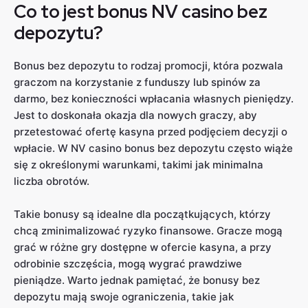
Co to jest bonus NV casino bez
depozytu?
Bonus bez depozytu to rodzaj promocji, która pozwala
graczom na korzystanie z funduszy lub spinów za
darmo, bez konieczności wpłacania własnych pieniędzy.
Jest to doskonała okazja dla nowych graczy, aby
przetestować ofertę kasyna przed podjęciem decyzji o
wpłacie. W NV casino bonus bez depozytu często wiąże
się z określonymi warunkami, takimi jak minimalna
liczba obrotów.
Takie bonusy są idealne dla początkujących, którzy
chcą zminimalizować ryzyko finansowe. Gracze mogą
grać w różne gry dostępne w ofercie kasyna, a przy
odrobinie szczęścia, mogą wygrać prawdziwe
pieniądze. Warto jednak pamiętać, że bonusy bez
depozytu mają swoje ograniczenia, takie jak