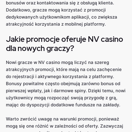
bonusów oraz kontaktowania się z obsługą klienta.
Dodatkowo, gracze mogą korzystać z promocji
dedykowanych użytkownikom aplikacji, co zwiększa
atrakcyjność korzystania z mobilnej platformy.
Jakie promocje oferuje NV casino
dla nowych graczy?
Nowi gracze w NV casino mogą liczyć na szereg
atrakcyjnych promocji, które mają na celu zachęcenie
do rejestracji i aktywnego korzystania z platformy.
Bonusy powitalne często obejmują zarówno bonus od
pierwszej wpłaty, jak i darmowe spiny. Dzięki temu, nowi
użytkownicy mogą rozpocząć swoją przygodę z grą,
mając do dyspozycji dodatkowe fundusze na zakłady.
Warto zwrócić uwagę na warunki promocji, ponieważ
mogą się one różnić w zależności od oferty. Zazwyczaj