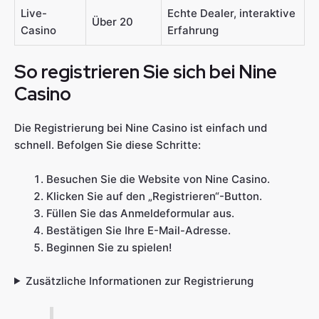
Live-
Echte Dealer, interaktive
Über 20
Casino
Erfahrung
So registrieren Sie sich bei Nine
Casino
Die Registrierung bei Nine Casino ist einfach und
schnell. Befolgen Sie diese Schritte:
Besuchen Sie die Website von Nine Casino.
Klicken Sie auf den „Registrieren“-Button.
Füllen Sie das Anmeldeformular aus.
Bestätigen Sie Ihre E-Mail-Adresse.
Beginnen Sie zu spielen!
Zusätzliche Informationen zur Registrierung