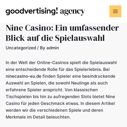
Nine Casino: Ein umfassender
Blick auf die Spielauswahl
Uncategorized
/ By
admin
In der Welt der Online-Casinos spielt die Spielauswahl
eine entscheidende Rolle für das Spielerlebnis. Bei
ninecasino-eu.de
finden Spieler eine beeindruckende
Auswahl an Spielen, die sowohl Neulinge als auch
erfahrene Spieler anspricht. Von klassischen
Tischspielen bis hin zu aufregenden Slots bietet Nine
Casino für jeden Geschmack etwas. In diesem Artikel
werden wir die verschiedenen Spiele und deren
Merkmale im Detail beleuchten.