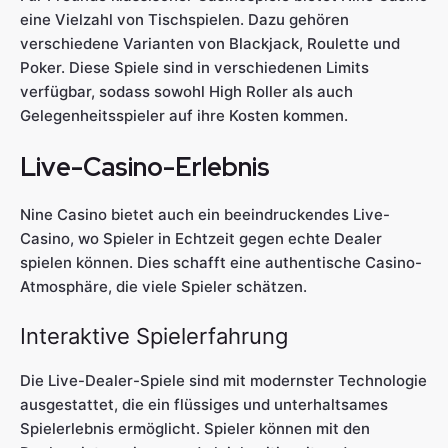
eine Vielzahl von Tischspielen. Dazu gehören
verschiedene Varianten von Blackjack, Roulette und
Poker. Diese Spiele sind in verschiedenen Limits
verfügbar, sodass sowohl High Roller als auch
Gelegenheitsspieler auf ihre Kosten kommen.
Live-Casino-Erlebnis
Nine Casino bietet auch ein beeindruckendes Live-
Casino, wo Spieler in Echtzeit gegen echte Dealer
spielen können. Dies schafft eine authentische Casino-
Atmosphäre, die viele Spieler schätzen.
Interaktive Spielerfahrung
Die Live-Dealer-Spiele sind mit modernster Technologie
ausgestattet, die ein flüssiges und unterhaltsames
Spielerlebnis ermöglicht. Spieler können mit den