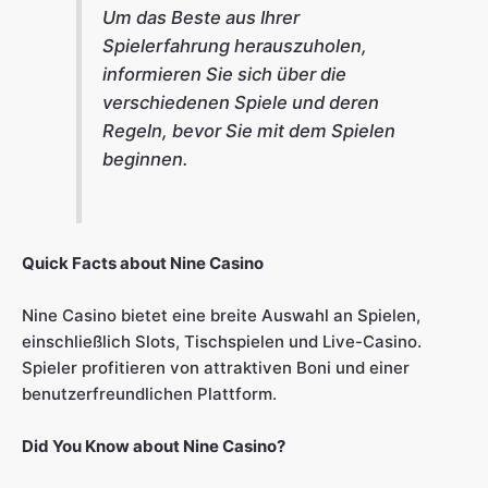
Um das Beste aus Ihrer
Spielerfahrung herauszuholen,
informieren Sie sich über die
verschiedenen Spiele und deren
Regeln, bevor Sie mit dem Spielen
beginnen.
Quick Facts about Nine Casino
Nine Casino bietet eine breite Auswahl an Spielen,
einschließlich Slots, Tischspielen und Live-Casino.
Spieler profitieren von attraktiven Boni und einer
benutzerfreundlichen Plattform.
Did You Know about Nine Casino?