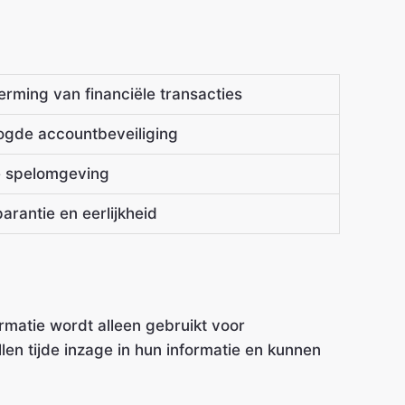
rming van financiële transacties
ogde accountbeveiliging
e spelomgeving
arantie en eerlijkheid
matie wordt alleen gebruikt voor
en tijde inzage in hun informatie en kunnen