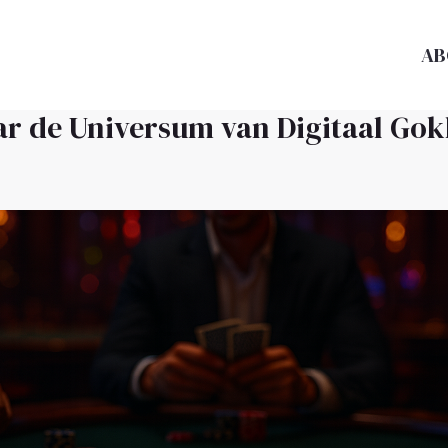
AB
ar de Universum van Digitaal Go