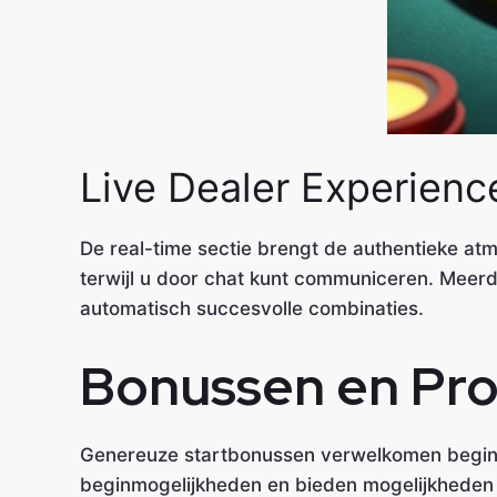
Live Dealer Experienc
De real-time sectie brengt de authentieke atm
terwijl u door chat kunt communiceren. Meer
automatisch succesvolle combinaties.
Bonussen en Pr
Genereuze startbonussen verwelkomen beginne
beginmogelijkheden en bieden mogelijkheden 