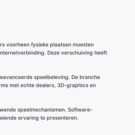
rs voorheen fysieke plaatsen moesten
internetverbinding. Deze verschuiving heeft
 geavanceerde speelbeleving. De branche
forms met echte dealers, 3D-graphics en
euwende speelmechanismen. Software-
oeiende ervaring te presenteren.