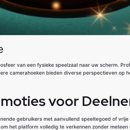
e
osfeer van een fysieke speelzaal naar uw scherm. Prof
dere camerahoeken bieden diverse perspectieven op h
omoties voor Deeln
nde gebruikers met aanvullend speeltegoed of vrije 
om het platform volledig te verkennen zonder meteen g