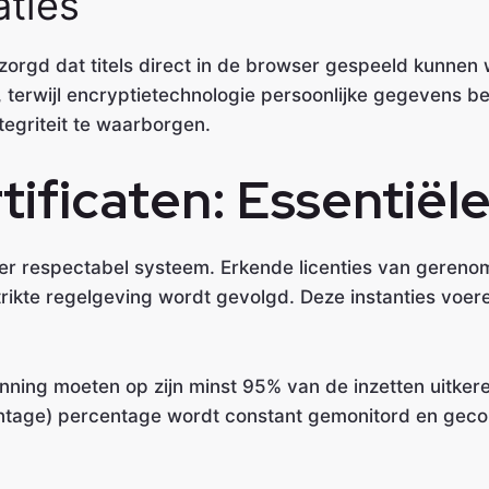
aties
zorgd dat titels direct in de browser gespeeld kunn
, terwijl encryptietechnologie persoonlijke gegevens
tegriteit te waarborgen.
rtificaten: Essenti
r respectabel systeem. Erkende licenties van gereno
rikte regelgeving wordt gevolgd. Deze instanties voere
ning moeten op zijn minst 95% van de inzetten uitkere
rcentage) percentage wordt constant gemonitord en gec