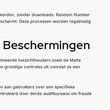
en worden, zonder downloads. Random Number
 beschermt. Deze processen worden regelmatig
ële Beschermingen
mmeerde toezichthouders zoals de Malta
n grondige controles uit voordat ze een
n aan gebruikers over een specifieke
ontroleerd door derde auditbureaus om fraude