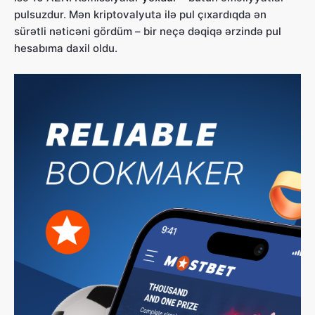
pulsuzdur. Mən kriptovalyuta ilə pul çıxardıqda ən
sürətli nəticəni gördüm – bir neçə dəqiqə ərzində pul
hesabıma daxil oldu.