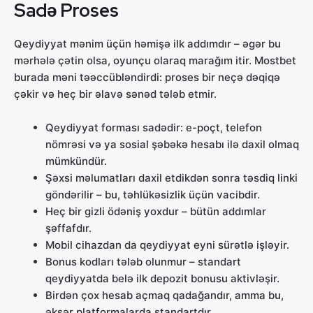
Sadə Proses
Qeydiyyat mənim üçün həmişə ilk addımdır – əgər bu
mərhələ çətin olsa, oyunçu olaraq marağım itir. Mostbet
burada məni təəccübləndirdi: proses bir neçə dəqiqə
çəkir və heç bir əlavə sənəd tələb etmir.
Qeydiyyat forması sadədir: e-poçt, telefon
nömrəsi və ya sosial şəbəkə hesabı ilə daxil olmaq
mümkündür.
Şəxsi məlumatları daxil etdikdən sonra təsdiq linki
göndərilir – bu, təhlükəsizlik üçün vacibdir.
Heç bir gizli ödəniş yoxdur – bütün addımlar
şəffafdır.
Mobil cihazdan da qeydiyyat eyni sürətlə işləyir.
Bonus kodları tələb olunmur – standart
qeydiyyatda belə ilk depozit bonusu aktivləşir.
Birdən çox hesab açmaq qadağandır, amma bu,
əksər platformalarda standartdır.