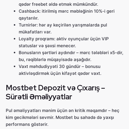
qədər freebet əldə etmək mümkündür.
Cashback: itirilmiş mərc məbləğinin 10%-i geri
qaytarılır.
Turnirlər: hər ay keçirilən yarışmalarda pul
mükafatları var.
Loyalty proqramı: aktiv oyunçular üçün VIP
statuslar və şəxsi menecer.
Bonusların şərtləri aydındır – mərc tələbləri x5-dir,
bu, rəqiblərlə müqayisədə aşağıdır.
Vaxt məhdudiyyəti 30 gündür – bonusu
aktivləşdirmək üçün kifayət qədər vaxt.
Mostbet Depozit və Çıxarış –
Sürətli Əməliyyatlar
Pul əməliyyatları mənim üçün ən kritik məqamdır – heç
kim gecikmələri sevmir. Mostbet bu sahədə də yaxşı
performans göstərir.