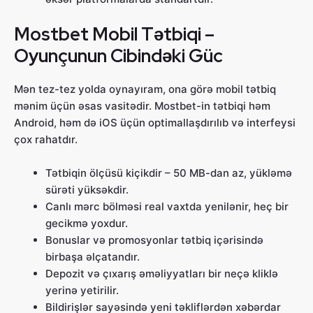
Mostbet Mobil Tətbiqi –
Oyunçunun Cibindəki Güc
Mən tez-tez yolda oynayıram, ona görə mobil tətbiq
mənim üçün əsas vasitədir. Mostbet-in tətbiqi həm
Android, həm də iOS üçün optimallaşdırılıb və interfeysi
çox rahatdır.
Tətbiqin ölçüsü kiçikdir – 50 MB-dan az, yükləmə
sürəti yüksəkdir.
Canlı mərc bölməsi real vaxtda yenilənir, heç bir
gecikmə yoxdur.
Bonuslar və promosyonlar tətbiq içərisində
birbaşa əlçatandır.
Depozit və çıxarış əməliyyatları bir neçə kliklə
yerinə yetirilir.
Bildirişlər sayəsində yeni təkliflərdən xəbərdar