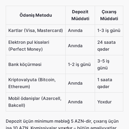
Depozit
Çıxarış
Ödəniş Metodu
Müddəti
Müddəti
Kartlar (Visa, Mastercard)
Anında
1-3 iş günü
Elektron pul kisələri
24 saata
Anında
(Perfect Money)
qədər
3-5 iş
Bank köçürməsi
1-2 iş günü
günü
Kriptovalyuta (Bitcoin,
1 saata
Anında
Ethereum)
qədər
Mobil ödənişlər (Azercell,
Anında
Yoxdur
Bakcell)
Depozit üçün minimum məbləğ 5 AZN-dir, çıxarış üçün
isə 10 AZN. Komissiyalar
yoxdur
– bütün əməliyyatlar