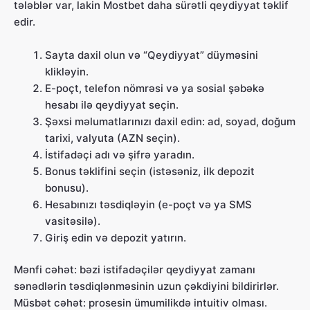
tələblər var, lakin Mostbet daha sürətli qeydiyyat təklif
edir.
Sayta daxil olun və “Qeydiyyat” düyməsini
klikləyin.
E-poçt, telefon nömrəsi və ya sosial şəbəkə
hesabı ilə qeydiyyat seçin.
Şəxsi məlumatlarınızı daxil edin: ad, soyad, doğum
tarixi, valyuta (AZN seçin).
İstifadəçi adı və şifrə yaradın.
Bonus təklifini seçin (istəsəniz, ilk depozit
bonusu).
Hesabınızı təsdiqləyin (e-poçt və ya SMS
vasitəsilə).
Giriş edin və depozit yatırın.
Mənfi cəhət: bəzi istifadəçilər qeydiyyat zamanı
sənədlərin təsdiqlənməsinin uzun çəkdiyini bildirirlər.
Müsbət cəhət: prosesin ümumilikdə intuitiv olması.