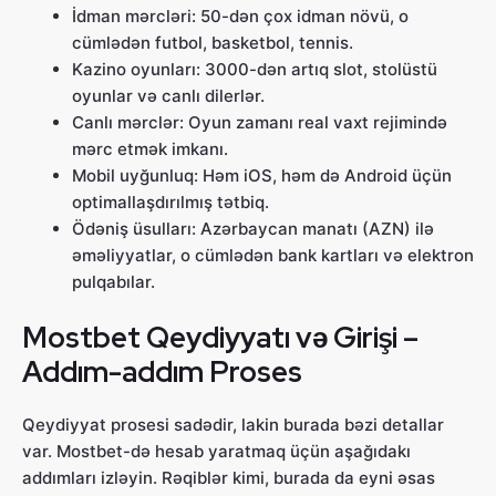
İdman mərcləri: 50-dən çox idman növü, o
cümlədən futbol, basketbol, tennis.
Kazino oyunları: 3000-dən artıq slot, stolüstü
oyunlar və canlı dilerlər.
Canlı mərclər: Oyun zamanı real vaxt rejimində
mərc etmək imkanı.
Mobil uyğunluq: Həm iOS, həm də Android üçün
optimallaşdırılmış tətbiq.
Ödəniş üsulları: Azərbaycan manatı (AZN) ilə
əməliyyatlar, o cümlədən bank kartları və elektron
pulqabılar.
Mostbet Qeydiyyatı və Girişi –
Addım-addım Proses
Qeydiyyat prosesi sadədir, lakin burada bəzi detallar
var. Mostbet-də hesab yaratmaq üçün aşağıdakı
addımları izləyin. Rəqiblər kimi, burada da eyni əsas