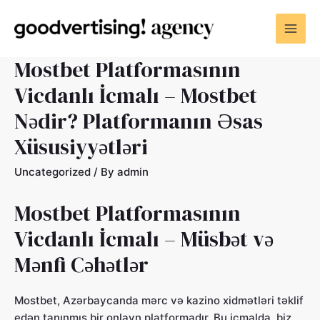
Mostbet Platformasının
Vicdanlı İcmalı – Mostbet
Nədir? Platformanın Əsas
Xüsusiyyətləri
Uncategorized
/ By
admin
Mostbet Platformasının
Vicdanlı İcmalı – Müsbət və
Mənfi Cəhətlər
Mostbet, Azərbaycanda mərc və kazino xidmətləri təklif
edən tanınmış bir onlayn platformadır. Bu icmalda, biz