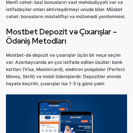
Mənfi cəhət: bəzi bonusların vaxt məhdudiyyəti var və
istifadəçilər onları aktivləşdirməyi unuda bilər. Müsbət
cəhət: bonusların müxtəlifliyi və mütəmadi yenilənməsi.
Mostbet Depozit və Çıxarışlar –
Ödəniş Metodları
Mostbet-də depozit və çıxarışlar üçün bir neçə seçim
var. Azərbaycanda ən çox istifadə edilən üsullar: bank
kartları (Visa, Mastercard), elektron pulqabılar (Perfect
Money, Skrill) və mobil ödənişlərdir. Depozitlər anında
həyata keçirilir, çıxarışlar isə 1-3 iş günü çəkir.