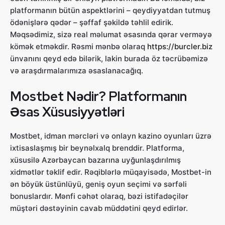
platformanın bütün aspektlərini – qeydiyyatdan tutmuş
ödənişlərə qədər – şəffaf şəkildə təhlil edirik.
Məqsədimiz, sizə real məlumat əsasında qərar verməyə
kömək etməkdir. Rəsmi mənbə olaraq
https://burcler.biz
ünvanını qeyd edə bilərik, lakin burada öz təcrübəmizə
və araşdırmalarımıza əsaslanacağıq.
Mostbet Nədir? Platformanın
Əsas Xüsusiyyətləri
Mostbet, idman mərcləri və onlayn kazino oyunları üzrə
ixtisaslaşmış bir beynəlxalq brenddir. Platforma,
xüsusilə Azərbaycan bazarına uyğunlaşdırılmış
xidmətlər təklif edir. Rəqiblərlə müqayisədə, Mostbet-in
ən böyük üstünlüyü, geniş oyun seçimi və sərfəli
bonuslardır. Mənfi cəhət olaraq, bəzi istifadəçilər
müştəri dəstəyinin cavab müddətini qeyd edirlər.