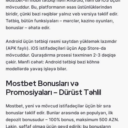
Mostbet-in mobil tətbiqi həm Android, həm də iOS üçün
mövcuddur. Bu, platformanın əsas üstünlüklərindən
biridir, çünki bəzi rəqiblər yalnız veb versiya təklif edir.
Tətbiq, bütün funksiyaları – mərclər, kazino oyunları,
bonuslar – əhatə edir.
Android üçün tətbiqi rəsmi saytdan yükləmək lazımdır
(APK faylı). iOS istifadəçiləri üçün App Store-da
mövcuddur. Quraşdırma prosesi təxminən 2-3 dəqiqə
çəkir. Mənfi cəhət: Android tətbiqi bəzi köhnə
modellərdə yavaş işləyə bilər.
Mostbet Bonusları və
Promosiyaları – Dürüst Təhlil
Mostbet, yeni və mövcud istifadəçilər üçün bir sıra
bonuslar təklif edir. Bunlar arasında ən populyarı, ilk
depozit bonusudur – 100% bonus, maksimum 500 AZN.
Lakin, şəffaf olmaq üçün qeyd edirik: bu bonusların