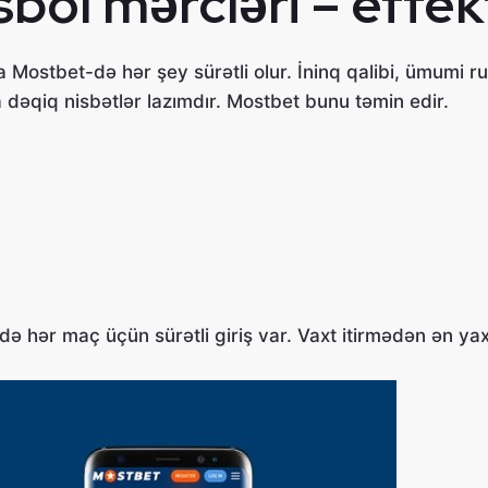
ol mərcləri – effekt
Mostbet-də hər şey sürətli olur. İninq qalibi, ümumi ru
a dəqiq nisbətlər lazımdır. Mostbet bunu təmin edir.
hər maç üçün sürətli giriş var. Vaxt itirmədən ən ya