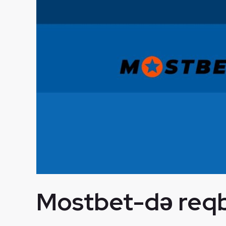
Mostbet-də reqbi