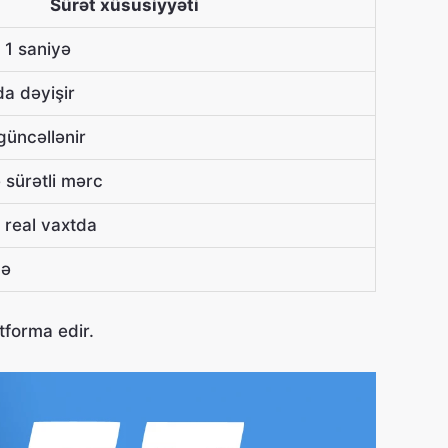
Sürət xüsusiyyəti
 1 saniyə
da dəyişir
güncəllənir
ə sürətli mərc
a real vaxtda
də
tforma edir.