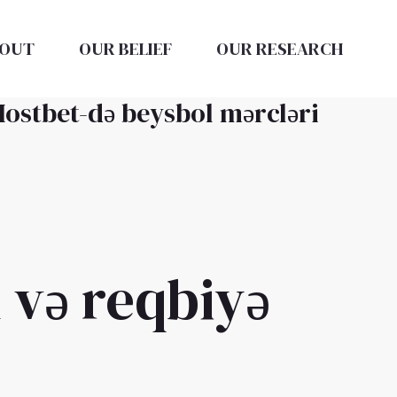
OUT
OUR BELIEF
OUR RESEARCH
Mostbet-də beysbol mərcləri
 və reqbiyə