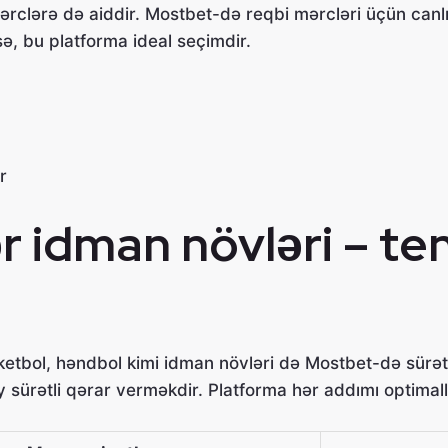
 mərclərə də aiddir. Mostbet-də reqbi mərcləri üçün can
, bu platforma ideal seçimdir.
r
 idman növləri – ten
sketbol, həndbol kimi idman növləri də Mostbet-də sürət
y sürətli qərar verməkdir. Platforma hər addımı optimall