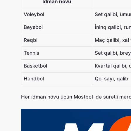
İdman növü
Voleybol
Set qalibi, ümu
Beysbol
İninq qalibi, ru
Reqbi
Maç qalibi, xal 
Tennis
Set qalibi, brey
Basketbol
Kvartal qalibi,
Həndbol
Qol sayı, qalib
Hər idman növü üçün Mostbet-də sürətli mərc t