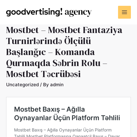
Mostbet – Mostbet Fantaziya
Turnirlərində Ölçülü
Başlanğıc – Komanda
Qurmaqda Səbrin Rolu –
Mostbet Təcrübəsi
Uncategorized
/ By
admin