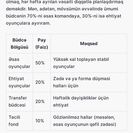
olmaq, hər həftə ayrılan vəsaiti diqqətlə planlaşdırmaq
deməkdir. Mən, adətən, mövsümün əvvəlində ümumi
büdcənin 70%-ni əsas komandaya, 30%-ni isə ehtiyat
oyunçulara ayırıram.
Büdcə
Pay
Məqsəd
Bölgüsü
(Faiz)
Əsas
Yüksək xal toplayan stabil
50%
oyunçular
oyunçular
Ehtiyat
Zədə və ya forma düşməsi
20%
oyunçular
halları üçün
Transfer
Həftəlik dəyişikliklər üçün
20%
büdcəsi
ehtiyat
Təcili
Gözlənilməz hallar (məsələn,
10%
fond
əsas oyunçunun qəfil zədəsi)