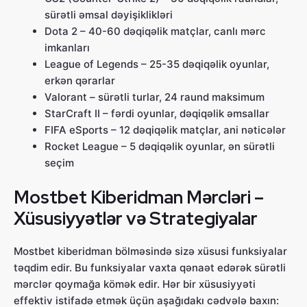
sürətli əmsal dəyişiklikləri
Dota 2 – 40-60 dəqiqəlik matçlar, canlı mərc
imkanları
League of Legends – 25-35 dəqiqəlik oyunlar,
erkən qərarlar
Valorant – sürətli turlar, 24 raund maksimum
StarCraft II – fərdi oyunlar, dəqiqəlik əmsallar
FIFA eSports – 12 dəqiqəlik matçlar, ani nəticələr
Rocket League – 5 dəqiqəlik oyunlar, ən sürətli
seçim
Mostbet Kiberidman Mərcləri –
Xüsusiyyətlər və Strategiyalar
Mostbet kiberidman bölməsində sizə xüsusi funksiyalar
təqdim edir. Bu funksiyalar vaxta qənaət edərək sürətli
mərclər qoymağa kömək edir. Hər bir xüsusiyyəti
effektiv istifadə etmək üçün aşağıdakı cədvələ baxın: