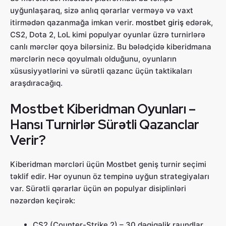
uyğunlaşaraq, sizə anlıq qərarlar verməyə və vaxt
itirmədən qazanmağa imkan verir.
mostbet giriş
edərək,
CS2, Dota 2, LoL kimi populyar oyunlar üzrə turnirlərə
canlı mərclər qoya bilərsiniz. Bu bələdçidə kiberidmana
mərclərin necə qoyulmalı olduğunu, oyunların
xüsusiyyətlərini və sürətli qazanc üçün taktikaları
araşdıracağıq.
Mostbet Kiberidman Oyunları –
Hansı Turnirlər Sürətli Qazanclar
Verir?
Kiberidman mərcləri üçün Mostbet geniş turnir seçimi
təklif edir. Hər oyunun öz tempinə uyğun strategiyaları
var. Sürətli qərarlar üçün ən populyar disiplinləri
nəzərdən keçirək:
CS2 (Counter-Strike 2) – 30 dəqiqəlik raundlar,