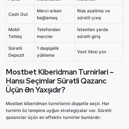
Mərci erkən
Risk azaltma və
Cash Out
bağlamaq
sürətli çıxış
Mobil
Telefondan
İstənilən yerdə
Tətbiq
mərclər
sürətli giriş
Sürətli
1 dəqiqəlik
Vaxt itkisi yox
Depozit
yükləmə
Mostbet Kiberidman Turnirləri –
Hansı Seçimlər Sürətli Qazanc
Üçün Ən Yaxşıdır?
Mostbet kiberidman turnirlərini diqqətlə seçir. Hər
turnirin öz tempinə uyğun strategiyalar var. Sürətli
qazanclar üçün ən effektiv turnirlər bunlardır: