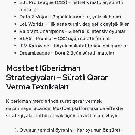
ESL Pro League (CS2) – həftəlik matçlar, sürətli
əmsallar
Dota 2 Major – 3 günlük turnirlər, yüksək həcm
LoL Worlds – illik əsas turnir, dəqiqəlik dəyişikliklər
Valorant Champions – 2 həftəlik intensiv oyunlar
BLAST Premier – CS2 üçün sürətli format
IEM Katowice – böyük mükafat fondu, ani qərarlar
DreamLeague – Dota 2 üçün sürətli matçlar
Mostbet Kiberidman
Strategiyaları – Sürətli Qərar
Vermə Texnikaları
Kiberidman mərclərində sürət qərar vermək
qazanmağın açarıdır. Mostbet platformasında effektiv
strategiyalar tətbiq etmək üçün bu addımları izləyin:
Oyunun tempini öyrənin – hər oyunun öz sürəti