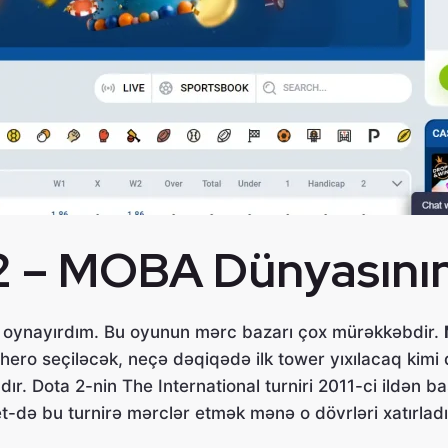
2 – MOBA Dünyasını
1 oynayırdım. Bu oyunun mərc bazarı çox mürəkkəbdir.
sı hero seçiləcək, neçə dəqiqədə ilk tower yıxılacaq kimi
dır. Dota 2-nin The International turniri 2011-ci ildən b
t-də bu turnirə mərclər etmək mənə o dövrləri xatırladı