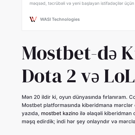
Mostbet-də K
Dota 2 və LoL
Mən 20 ildir ki, oyun dünyasında fırlanıram. C
Mostbet platformasında kiberidmana mərclər
yazıda,
mostbet kazino
ilə əlaqəli kiberidman
məşq edirdik; indi hər şey onlayndır və mərcl