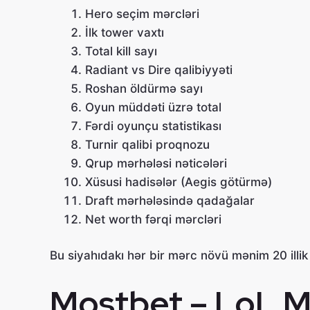
Hero seçim mərcləri
İlk tower vaxtı
Total kill sayı
Radiant vs Dire qalibiyyəti
Roshan öldürmə sayı
Oyun müddəti üzrə total
Fərdi oyunçu statistikası
Turnir qalibi proqnozu
Qrup mərhələsi nəticələri
Xüsusi hadisələr (Aegis götürmə)
Draft mərhələsində qadağalar
Net worth fərqi mərcləri
Bu siyahıdakı hər bir mərc növü mənim 20 illi
Mostbet – LoL Mə