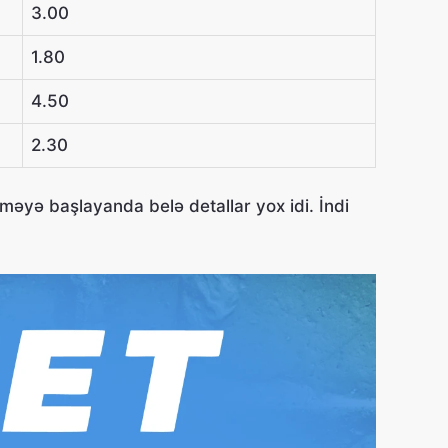
3.00
1.80
4.50
2.30
məyə başlayanda belə detallar yox idi. İndi