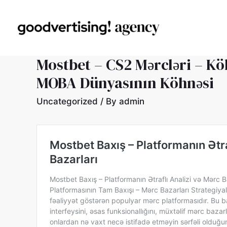
Mostbet – CS2 Mərcləri – Kö
MOBA Dünyasının Köhnəsi
Uncategorized
/ By
admin