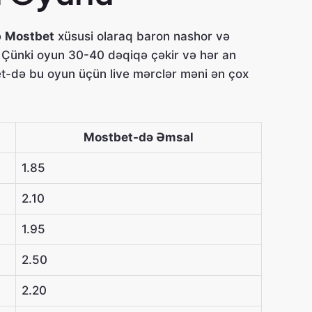
ə
Mostbet
xüsusi olaraq baron nashor və
r. Çünki oyun 30-40 dəqiqə çəkir və hər an
stbet-də bu oyun üçün live mərclər məni ən çox
Mostbet-də Əmsal
1.85
2.10
1.95
2.50
2.20