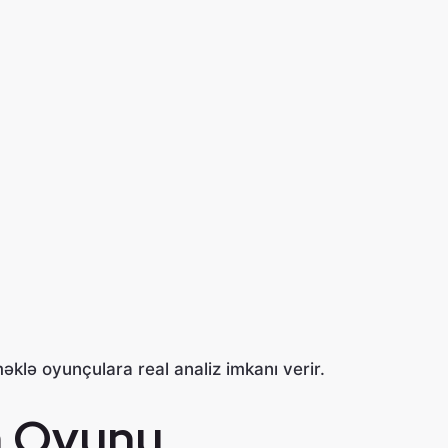
klə oyunçulara real analiz imkanı verir.
n Oyunu