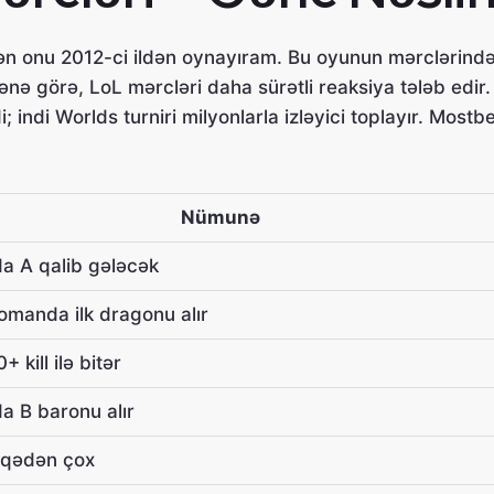
ən onu 2012-ci ildən oynayıram. Bu oyunun mərclərind
Mənə görə, LoL mərcləri daha sürətli reaksiya tələb edi
di; indi Worlds turniri milyonlarla izləyici toplayır. Mo
Nümunə
 A qalib gələcək
omanda ilk dragonu alır
 kill ilə bitər
 B baronu alır
iqədən çox