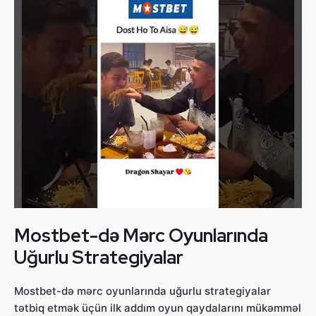
Mostbet-də Mərc Oyunlarında
Uğurlu Strategiyalar
Mostbet-də mərc oyunlarında uğurlu strategiyalar
tətbiq etmək üçün ilk addım oyun qaydalarını mükəmməl