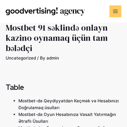
Mostbet 91 səklində onlayn
kazino oynamaq üçün tam
bələdçi
Uncategorized
/ By
admin
Table
Mostbet-də Qeydiyyatdan Keçmək və Hesabınızı
Doğrulamaq üsulları
Mostbet-də Oyun Hesabınıza Vəsait Yatırmağın
Ətraflı Üsulları