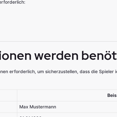
rforderlich:
ionen werden benöt
en erforderlich, um sicherzustellen, dass die Spieler i
Beis
Max Mustermann