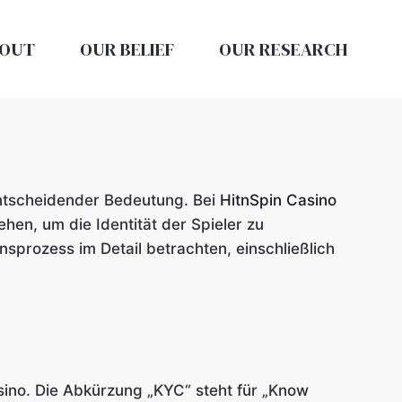
OUT
OUR BELIEF
OUR RESEARCH
entscheidender Bedeutung. Bei
HitnSpin Casino
en, um die Identität der Spieler zu
nsprozess im Detail betrachten, einschließlich
sino. Die Abkürzung „KYC“ steht für „Know