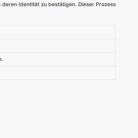
deren Identität zu bestätigen. Dieser Prozess
h.