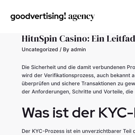
HitnSpin Casino: Ein Leitfa
Uncategorized
/ By
admin
Die Sicherheit und die damit verbundenen Pr
wird der Verifikationsprozess, auch bekannt 
überprüfen und sichere Transaktionen zu gewäh
der Anforderungen, Schritte und Vorteile, die e
Was ist der KYC
Der KYC-Prozess ist ein unverzichtbarer Teil