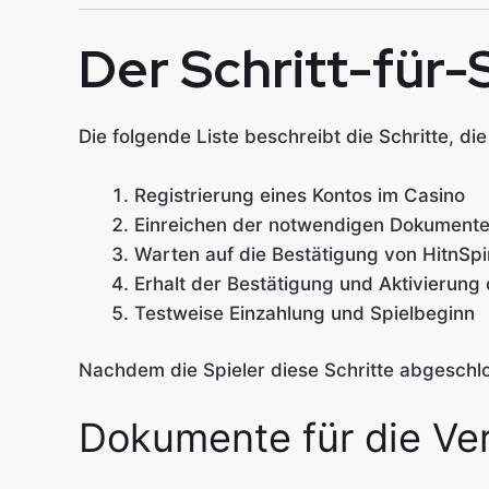
Der Schritt-für-
Die folgende Liste beschreibt die Schritte, 
Registrierung eines Kontos im Casino
Einreichen der notwendigen Dokument
Warten auf die Bestätigung von HitnSp
Erhalt der Bestätigung und Aktivierung
Testweise Einzahlung und Spielbeginn
Nachdem die Spieler diese Schritte abgeschlo
Dokumente für die Ver