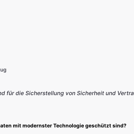
zug
d für die Sicherstellung von Sicherheit und Vertr
 Daten mit modernster Technologie geschützt sind?