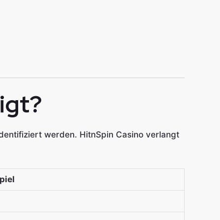
igt?
dentifiziert werden. HitnSpin Casino verlangt
piel