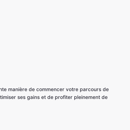
llente manière de commencer votre parcours de
ptimiser ses gains et de profiter pleinement de