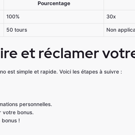
Pourcentage
100%
30x
50 tours
Non applic
re et réclamer votr
o est simple et rapide. Voici les étapes à suivre :
mations personnelles.
r votre bonus.
 bonus !