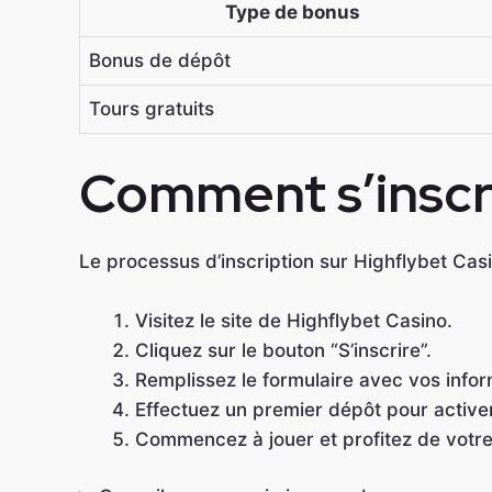
Type de bonus
Bonus de dépôt
Tours gratuits
Comment s’inscri
Le processus d’inscription sur Highflybet Casin
Visitez le site de Highflybet Casino.
Cliquez sur le bouton “S’inscrire”.
Remplissez le formulaire avec vos infor
Effectuez un premier dépôt pour active
Commencez à jouer et profitez de votre