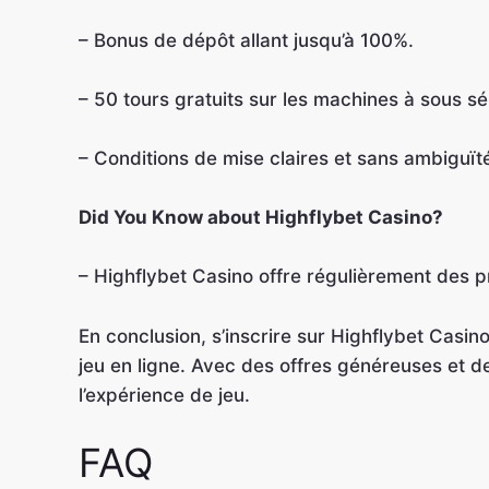
– Bonus de dépôt allant jusqu’à 100%.
– 50 tours gratuits sur les machines à sous sé
– Conditions de mise claires et sans ambiguït
Did You Know about Highflybet Casino?
– Highflybet Casino offre régulièrement des p
En conclusion, s’inscrire sur Highflybet Cas
jeu en ligne. Avec des offres généreuses et de
l’expérience de jeu.
FAQ