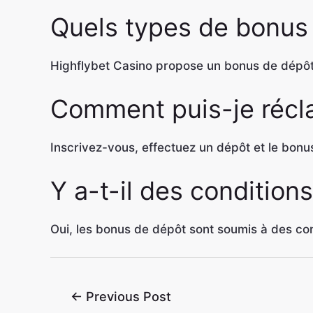
Quels types de bonus
Highflybet Casino propose un bonus de dépôt 
Comment puis-je récl
Inscrivez-vous, effectuez un dépôt et le bon
Y a-t-il des condition
Oui, les bonus de dépôt sont soumis à des co
←
Previous Post