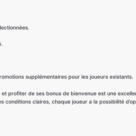
lectionnées.
é.
romotions supplémentaires pour les joueurs existants.
ino et profiter de ses bonus de bienvenue est une exce
s conditions claires, chaque joueur a la possibilité d’o