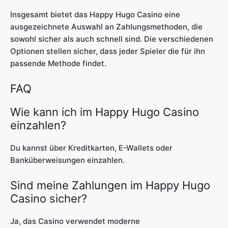
Insgesamt bietet das Happy Hugo Casino eine
ausgezeichnete Auswahl an Zahlungsmethoden, die
sowohl sicher als auch schnell sind. Die verschiedenen
Optionen stellen sicher, dass jeder Spieler die für ihn
passende Methode findet.
FAQ
Wie kann ich im Happy Hugo Casino
einzahlen?
Du kannst über Kreditkarten, E-Wallets oder
Banküberweisungen einzahlen.
Sind meine Zahlungen im Happy Hugo
Casino sicher?
Ja, das Casino verwendet moderne