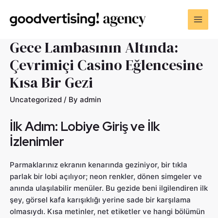
Gece Lambasının Altında:
Çevrimiçi Casino Eğlencesine
Kısa Bir Gezi
Uncategorized
/ By
admin
İlk Adım: Lobiye Giriş ve İlk
İzlenimler
Parmaklarınız ekranın kenarında geziniyor, bir tıkla
parlak bir lobi açılıyor; neon renkler, dönen simgeler ve
anında ulaşılabilir menüler. Bu gezide beni ilgilendiren ilk
şey, görsel kafa karışıklığı yerine sade bir karşılama
olmasıydı. Kısa metinler, net etiketler ve hangi bölümün