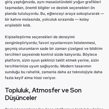
giriş yaptığınızda, aynı masaüstündeki yoğun grafikleri
taşımadan, önemli bilgiler ve destek seçenekleri ön
planda tutuluyordu. Bu, eğlenceyi araya sokuşturarak —
bir kahve molasında, yolculuk sırasında — kolay
erişilebilir kıldı.
Kişiselleştirme seçenekleri de deneyimi
zenginleştiriyordu; favori oyunlarınızın listelenmesi,
geçmiş oturumların sade bir zaman çizelgesi ve bildirim
tercihleri sayesinde kontrol sizde kalıyordu. Böylece
platform, sizin oyun şeklinizi taklit etmek yerine, sizin
tercihlerinize uyum sağlıyordu. Modern tasarımın
sunduğu bu rahatlık, zamanla daha az teknolojiyle daha
fazla keyif alma hissi veriyor.
Topluluk, Atmosfer ve Son
Düşünceler