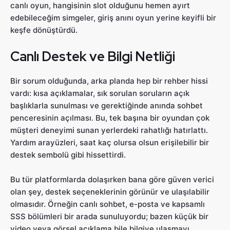
canlı oyun, hangisinin slot olduğunu hemen ayırt
edebileceğim simgeler, giriş anını oyun yerine keyifli bir
keşfe dönüştürdü.
Canlı Destek ve Bilgi Netliği
Bir sorum olduğunda, arka planda hep bir rehber hissi
vardı: kısa açıklamalar, sık sorulan soruların açık
başlıklarla sunulması ve gerektiğinde anında sohbet
penceresinin açılması. Bu, tek başına bir oyundan çok
müşteri deneyimi sunan yerlerdeki rahatlığı hatırlattı.
Yardım arayüzleri, saat kaç olursa olsun erişilebilir bir
destek sembolü gibi hissettirdi.
Bu tür platformlarda dolaşırken bana göre güven verici
olan şey, destek seçeneklerinin görünür ve ulaşılabilir
olmasıdır. Örneğin canlı sohbet, e-posta ve kapsamlı
SSS bölümleri bir arada sunuluyordu; bazen küçük bir
video veya görsel açıklama bile bilgiye ulaşmayı